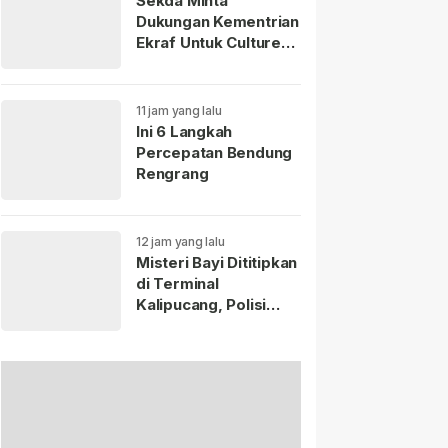
Sekda Minta
Dukungan Kementrian
Ekraf Untuk Culture
Fest Sumedang 2026
11 jam yang lalu
Ini 6 Langkah
Percepatan Bendung
Rengrang
12 jam yang lalu
Misteri Bayi Dititipkan
di Terminal
Kalipucang, Polisi
Telusuri Keberadaan
Ibu