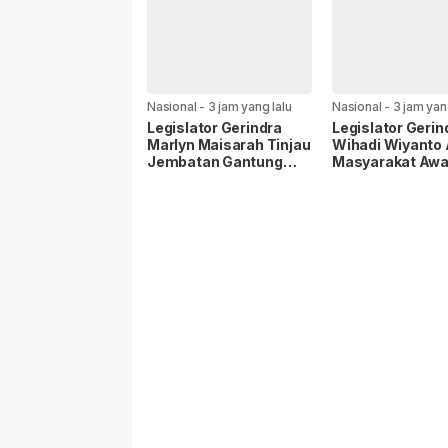
dan Persiapan
Universitas Terb
Porwanas 2027
Dunia.
Nasional
-
3 jam yang lalu
Nasional
-
3 jam yan
Legislator Gerindra
Legislator Gerin
Marlyn Maisarah Tinjau
Wihadi Wiyanto 
Jembatan Gantung
Masyarakat Awa
Cibeber, Pastikan
Program Makan 
Aspirasi Warga
Gratis agar Tepa
Terlaksana.
Sasaran.