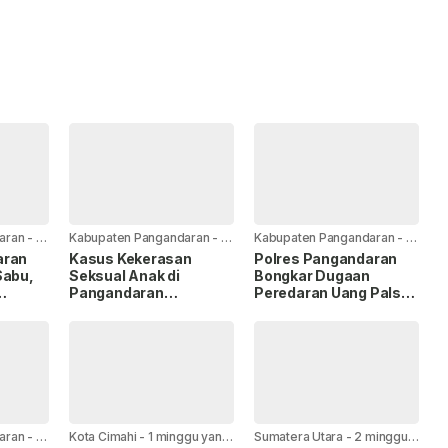
aran
-
1
Kabupaten Pangandaran
-
1
Kabupaten Pangandaran
-
1
minggu yang lalu
minggu yang lalu
aran
Kasus Kekerasan
Polres Pangandaran
Sabu,
Seksual Anak di
Bongkar Dugaan
Pangandaran
Peredaran Uang Palsu,
hun
Terungkap, Polres
Modusnya Lewat Jual
Pangandaran Tangani
Beli Motor
Tiga Perkara Sekaligus
aran
-
1
Kota Cimahi
-
1 minggu yang
Sumatera Utara
-
2 minggu