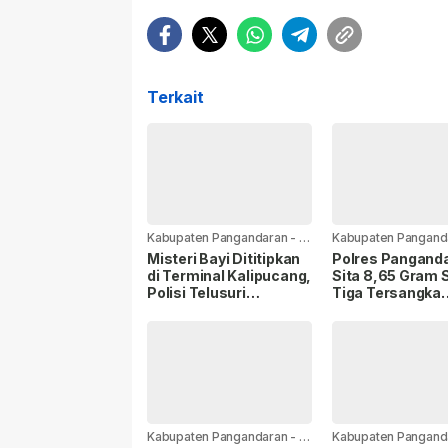
Terkait
Kabupaten Pangandaran
-
12
Kabupaten Pangand
jam yang lalu
minggu yang lalu
Misteri Bayi Dititipkan
Polres Pangand
di Terminal Kalipucang,
Sita 8,65 Gram 
Polisi Telusuri
Tiga Tersangka
Keberadaan Ibu
Terancam 20 Ta
Penjara
Kabupaten Pangandaran
-
1
Kabupaten Pangand