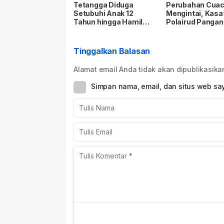
minggu yang lalu
minggu yang lalu
Tetangga Diduga
Perubahan Cua
Setubuhi Anak 12
Mengintai, Kasa
Tahun hingga Hamil
Polairud Pangan
Lima Bulan, Polisi
Jangan Paksak
Tetapkan Tersangka
Melaut
Tinggalkan Balasan
Alamat email Anda tidak akan dipublikasika
Simpan nama, email, dan situs web sa