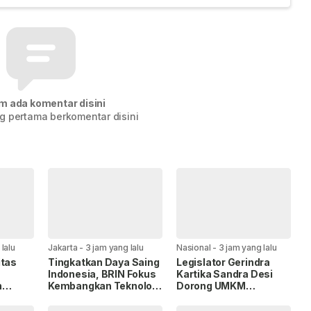
m ada komentar disini
g pertama berkomentar disini
lalu
Jakarta
-
3 jam yang lalu
Nasional
-
3 jam yang lalu
itas
Tingkatkan Daya Saing
Legislator Gerindra
Indonesia, BRIN Fokus
Kartika Sandra Desi
n
Kembangkan Teknologi
Dorong UMKM
an
Nuklir hingga AI.
Palembang Lindungi
Merek Usaha.