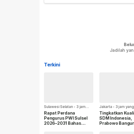
Belu
Jadilah yan
Terkini
Sulawesi Selatan
-
3 jam
Jakarta
-
3 jam yang 
yang lalu
Rapat Perdana
Tingkatkan Kual
Pengurus PWI Sulsel
SDM Indonesia,
2026–2031 Bahas
Prabowo Bangu
Pelantikan,
Sekolah Unggul
Sinkronisasi Program,
hingga Undang