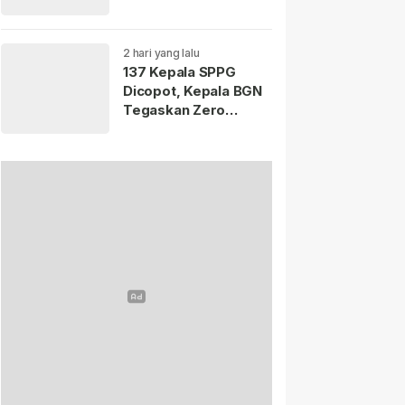
Istana Merdeka
Resmi Dibuka Hari Ini
5 Agustus 2026.
2 hari yang lalu
137 Kepala SPPG
Dicopot, Kepala BGN
Tegaskan Zero
Tolerance Kasus
Keracunan MBG.