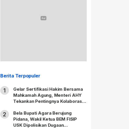
Berita Terpopuler
Gelar Sertifikasi Hakim Bersama
1
Mahkamah Agung, Menteri AHY
Tekankan Pentingnya Kolaborasi
untuk Hadirkan Keadilan bagi
Bela Bupati Agara Berujung
Masyarakat
2
Pidana, Wakil Ketua BEM FISIP
USK Dipolisikan Dugaan