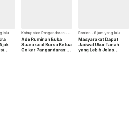
aik
g lalu
Kabupaten Pangandaran
-
7
Banten
-
8 jam yang lalu
jam yang lalu
dra
Ade Ruminah Buka
Masyarakat Dapat
Ajak
Suara soal Bursa Ketua
Jadwal Ukur Tanah
si
Golkar Pangandaran:
yang Lebih Jelas
Bergizi
Saya Siap Jika
Berkat Layanan
t
Diamanahkan
Pengukuran Terjadwal.