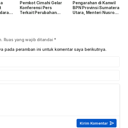
lalu
yang lalu
ca
Pemkot Cimahi Gelar
Pengarahan di Kanwil
t
Konferensi Pers
BPN Provinsi Sumatera
daran:
Terkait Perubahan
Utara, Menteri Nusron
an
Nama RSUD Cibabat
Minta Jajaran
Menjadi RSUD Wijaya
Utamakan Kemudahan
Mulya
Layanan bagi
Masyarakat
n.
Ruas yang wajib ditandai
*
ya pada peramban ini untuk komentar saya berikutnya.