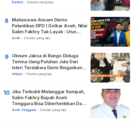
Banten
-
3 bulan yang lalu
Mahasiswa Ancam Demo
8
Pelantikan DPD I Golkar Aceh, Nilai
Salim Fakhry Tak Layak : Urus
Kabupaten Tak Becus.
Aceh
-
2 bulan yang lalu
Oknum Jaksa di Bungo Diduga
9
Terima Uang Puluhan Juta Dari
Isteri Terdakwa Demi Ringankan
Hukuman
Artikel
-
7 bulan yang lalu
Jika Terbukti Melanggar Sumpah,
10
Salim Fakhry Bupati Aceh
Tenggara Bisa Diberhentikan Dari
Jabatannya
Aceh Tenggara
-
2 bulan yang lalu