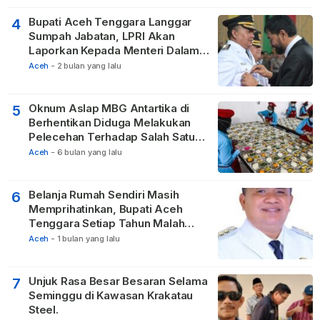
Bupati Aceh Tenggara Langgar
4
Sumpah Jabatan, LPRI Akan
Laporkan Kepada Menteri Dalam
Negeri
Aceh
-
2 bulan yang lalu
Oknum Aslap MBG Antartika di
5
Berhentikan Diduga Melakukan
Pelecehan Terhadap Salah Satu
Relawan
Aceh
-
6 bulan yang lalu
Belanja Rumah Sendiri Masih
6
Memprihatinkan, Bupati Aceh
Tenggara Setiap Tahun Malah
Membangun Pasilitas Rumah
Aceh
-
1 bulan yang lalu
Tetangga
Unjuk Rasa Besar Besaran Selama
7
Seminggu di Kawasan Krakatau
Steel.