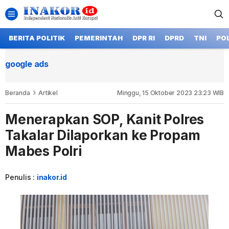
BERITA POLITIK
PEMERINTAH
DPR RI
DPRD
TNI
POL
google ads
Beranda
Artikel
Minggu, 15 Oktober 2023 23:23 WIB
Menerapkan SOP, Kanit Polres
Takalar Dilaporkan ke Propam
Mabes Polri
Penulis :
inakor.id