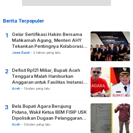
Berita Terpopuler
Gelar Sertifikasi Hakim Bersama
1
Mahkamah Agung, Menteri AHY
Tekankan Pentingnya Kolaborasi
untuk Hadirkan Keadilan bagi
Jawa Barat
-
2 tahun yang lalu
Masyarakat
Defisit Rp121 Miliar, Bupati Aceh
2
Tenggara Malah Hamburkan
Anggaran untuk Fasilitas Instansi
Vertikal
Aceh
-
1 bulan yang lalu
Bela Bupati Agara Berujung
3
Pidana, Wakil Ketua BEM FISIP USK
Dipolisikan Dugaan Pelanggaran
Privasi dan UU ITE
Aceh
-
3 bulan yang lalu