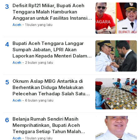
Defisit Rp121 Miliar, Bupati Aceh
3
Tenggara Malah Hamburkan
Anggaran untuk Fasilitas Instansi
Vertikal
Aceh
-
1 bulan yang lalu
Bupati Aceh Tenggara Langgar
4
Sumpah Jabatan, LPRI Akan
Laporkan Kepada Menteri Dalam
Negeri
Aceh
-
2 bulan yang lalu
Oknum Aslap MBG Antartika di
5
Berhentikan Diduga Melakukan
Pelecehan Terhadap Salah Satu
Relawan
Aceh
-
6 bulan yang lalu
Belanja Rumah Sendiri Masih
6
Memprihatinkan, Bupati Aceh
Tenggara Setiap Tahun Malah
Membangun Pasilitas Rumah
Aceh
-
1 bulan yang lalu