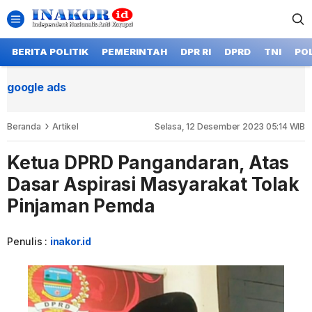
BERITA POLITIK
PEMERINTAH
DPR RI
DPRD
TNI
POL
google ads
Beranda
Artikel
Selasa, 12 Desember 2023 05:14 WIB
Ketua DPRD Pangandaran, Atas
Dasar Aspirasi Masyarakat Tolak
Pinjaman Pemda
Penulis :
inakor.id