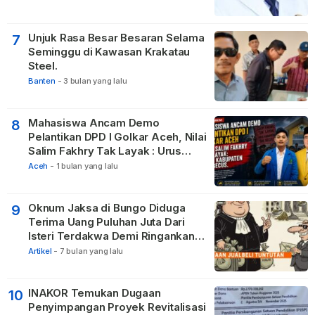
Tetangga
Unjuk Rasa Besar Besaran Selama
7
Seminggu di Kawasan Krakatau
Steel.
Banten
-
3 bulan yang lalu
Mahasiswa Ancam Demo
8
Pelantikan DPD I Golkar Aceh, Nilai
Salim Fakhry Tak Layak : Urus
Kabupaten Tak Becus.
Aceh
-
1 bulan yang lalu
Oknum Jaksa di Bungo Diduga
9
Terima Uang Puluhan Juta Dari
Isteri Terdakwa Demi Ringankan
Hukuman
Artikel
-
7 bulan yang lalu
INAKOR Temukan Dugaan
10
Penyimpangan Proyek Revitalisasi