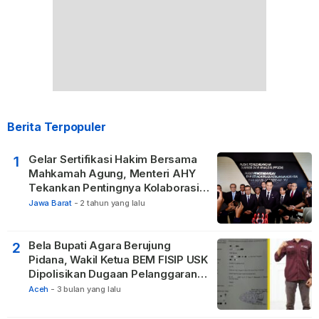
Berita Terpopuler
Gelar Sertifikasi Hakim Bersama
1
Mahkamah Agung, Menteri AHY
Tekankan Pentingnya Kolaborasi
untuk Hadirkan Keadilan bagi
Jawa Barat
-
2 tahun yang lalu
Masyarakat
Bela Bupati Agara Berujung
2
Pidana, Wakil Ketua BEM FISIP USK
Dipolisikan Dugaan Pelanggaran
Privasi dan UU ITE
Aceh
-
3 bulan yang lalu