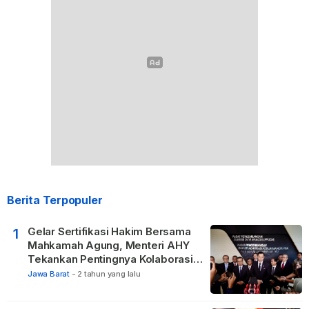
Berita Terpopuler
Gelar Sertifikasi Hakim Bersama
1
Mahkamah Agung, Menteri AHY
Tekankan Pentingnya Kolaborasi
untuk Hadirkan Keadilan bagi
Jawa Barat
-
2 tahun yang lalu
Masyarakat