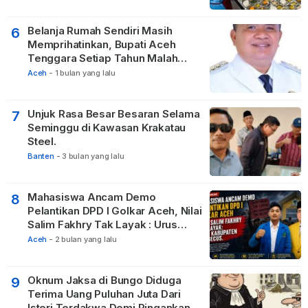
Belanja Rumah Sendiri Masih
6
Memprihatinkan, Bupati Aceh
Tenggara Setiap Tahun Malah
Membangun Pasilitas Rumah
Aceh
-
1 bulan yang lalu
Tetangga
Unjuk Rasa Besar Besaran Selama
7
Seminggu di Kawasan Krakatau
Steel.
Banten
-
3 bulan yang lalu
Mahasiswa Ancam Demo
8
Pelantikan DPD I Golkar Aceh, Nilai
Salim Fakhry Tak Layak : Urus
Kabupaten Tak Becus.
Aceh
-
2 bulan yang lalu
Oknum Jaksa di Bungo Diduga
9
Terima Uang Puluhan Juta Dari
Isteri Terdakwa Demi Ringankan