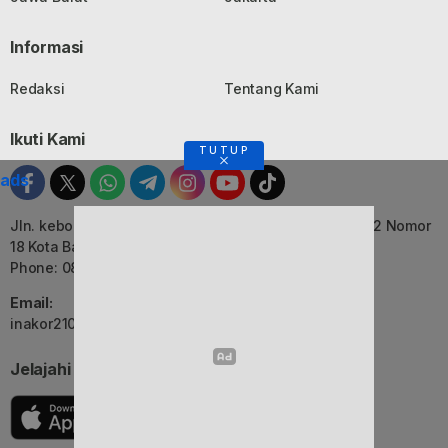
Informasi
Redaksi
Tentang Kami
Ikuti Kami
TUTUP
ads
Jln. kebon Jati, Komplek Ruko Luxor Permai Kavling 22 Nomor
18 Kota Bandung, Jawa Barat
Phone: 082116055552
Email:
inakor2105@gmail.com (Redaksi)
Jelajahi Berita di Apps Kami