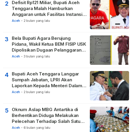
Defisit Rp121 Miliar, Bupati Aceh
2
Tenggara Malah Hamburkan
Anggaran untuk Fasilitas Instansi
Vertikal
Aceh
-
2 bulan yang lalu
Bela Bupati Agara Berujung
3
Pidana, Wakil Ketua BEM FISIP USK
Dipolisikan Dugaan Pelanggaran
Privasi dan UU ITE
Aceh
-
3 bulan yang lalu
Bupati Aceh Tenggara Langgar
4
Sumpah Jabatan, LPRI Akan
Laporkan Kepada Menteri Dalam
Negeri
Aceh
-
2 bulan yang lalu
Oknum Aslap MBG Antartika di
5
Berhentikan Diduga Melakukan
Pelecehan Terhadap Salah Satu
Relawan
Aceh
-
6 bulan yang lalu