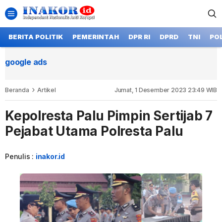
BERITA POLITIK
PEMERINTAH
DPR RI
DPRD
TNI
POL
google ads
Beranda
Artikel
Jumat, 1 Desember 2023 23:49 WIB
Kepolresta Palu Pimpin Sertijab 7
Pejabat Utama Polresta Palu
Penulis :
inakor.id