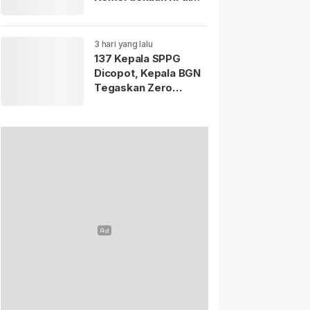
Istana Merdeka
Resmi Dibuka Hari Ini
5 Agustus 2026.
3 hari yang lalu
137 Kepala SPPG
Dicopot, Kepala BGN
Tegaskan Zero
Tolerance Kasus
Keracunan MBG.