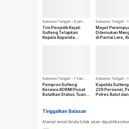
Sulawesi Tengah
-
8 jam
Sulawesi Tengah
-
1
yang lalu
yang lalu
Tim Penyidik Kejati
Mayat Perempu
Sulteng Tetapkan
Ditemukan Men
Kepala Bapenda
di Pantai Lere, K
Donggala Tersangka
Sudah Terurai
Dugaan Korupsi Pajak
Pertambangan
Sulawesi Tengah
-
7 hari
Sulawesi Tengah
-
1
yang lalu
yang lalu
Pemprov Sulteng
Kapolda Sulteng
Kecewa KORMI Pusat
229 Personel, P
Batalkan Status Tuan
Polres Balut dan
Rumah FORNAS 2027,
Kukuhkan Pejab
Gubernur: Keputusan
Polresta Bangga
Sepihak dan Tanpa
Tinggalkan Balasan
Koordinasi
Alamat email Anda tidak akan dipublikasika