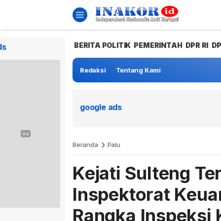
BERITA POLITIK
PEMERINTAH
DPR RI
D
ds
Redaksi
Tentang Kami
google ads
Beranda
Palu
Kejati Sulteng T
Inspektorat Keua
Rangka Inspeksi