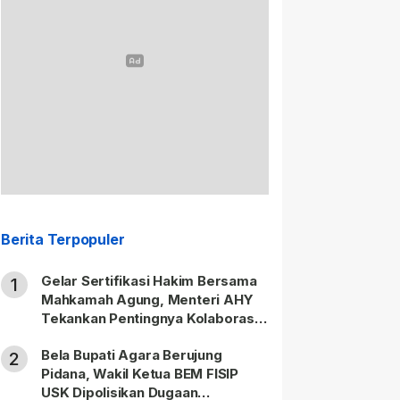
Berita Terpopuler
Gelar Sertifikasi Hakim Bersama
1
Mahkamah Agung, Menteri AHY
Tekankan Pentingnya Kolaborasi
untuk Hadirkan Keadilan bagi
Bela Bupati Agara Berujung
Masyarakat
2
Pidana, Wakil Ketua BEM FISIP
USK Dipolisikan Dugaan