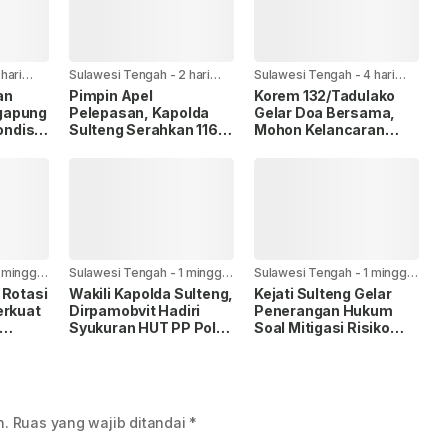
 hari
Sulawesi Tengah
-
2 hari
Sulawesi Tengah
-
4 hari
yang lalu
yang lalu
an
Pimpin Apel
Korem 132/Tadulako
gapung
Pelepasan, Kapolda
Gelar Doa Bersama,
ondisi
Sulteng Serahkan 116
Mohon Kelancaran
Personel kepada
Latihan TNI
Kapolres Banggai Laut
Terintegrasi TA 2026
 minggu
Sulawesi Tengah
-
1 minggu
Sulawesi Tengah
-
1 minggu
yang lalu
yang lalu
 Rotasi
Wakili Kapolda Sulteng,
Kejati Sulteng Gelar
erkuat
Dirpamobvit Hadiri
Penerangan Hukum
Syukuran HUT PP Polri
Soal Mitigasi Risiko
at
ke-27 di Palu
Addendum Kontrak
i
Pengadaan Barang dan
Jasa
n.
Ruas yang wajib ditandai
*