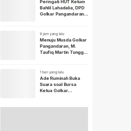
Peringati HUT Ketum
Bahlil Lahadalia, DPD
Golkar Pangandaran
Berbagi Santunan
kepada Anak Yatim
Piatu
9 jam yang lalu
Menuju Musda Golkar
Pangandaran, M.
Taufiq Martin Tunggu
Diskresi DPP untuk
Kembali Memimpin
DPD
1 hari yang lalu
Ade Ruminah Buka
Suara soal Bursa
Ketua Golkar
Pangandaran: Saya
Siap Jika
Diamanahkan