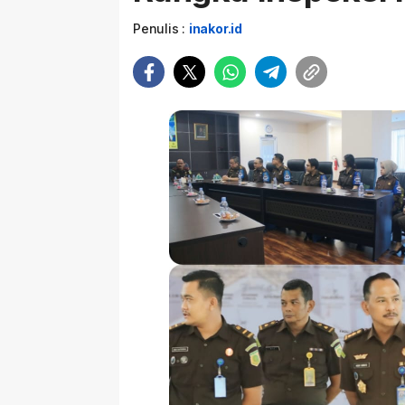
Penulis :
inakor.id