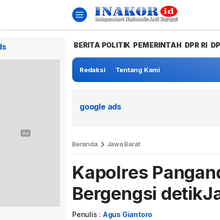
BERITA POLITIK
PEMERINTAH
DPR RI
D
ds
Redaksi
Tentang Kami
google ads
Beranda
Jawa Barat
Kapolres Pangan
Bergengsi detik
Penulis :
Agus Giantoro