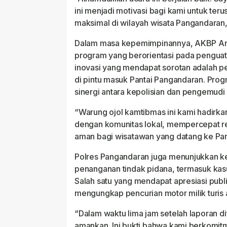
ini menjadi motivasi bagi kami untuk ter
maksimal di wilayah wisata Pangandaran
Dalam masa kepemimpinannya, AKBP An
program yang berorientasi pada penguat
inovasi yang mendapat sorotan adalah p
di pintu masuk Pantai Pangandaran. Pro
sinergi antara kepolisian dan pengemudi 
“Warung ojol kamtibmas ini kami hadirk
dengan komunitas lokal, mempercepat r
aman bagi wisatawan yang datang ke Pan
Polres Pangandaran juga menunjukkan 
penanganan tindak pidana, termasuk kas
Salah satu yang mendapat apresiasi publ
mengungkap pencurian motor milik turis 
“Dalam waktu lima jam setelah laporan d
amankan. Ini bukti bahwa kami berkomi