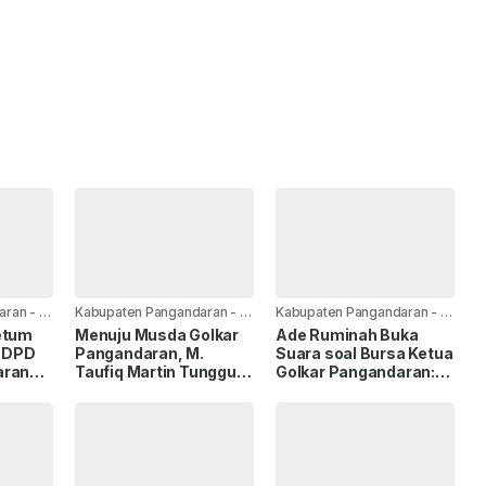
aran
-
13
Kabupaten Pangandaran
-
14
Kabupaten Pangandaran
-
2
jam yang lalu
hari yang lalu
etum
Menuju Musda Golkar
Ade Ruminah Buka
, DPD
Pangandaran, M.
Suara soal Bursa Ketua
aran
Taufiq Martin Tunggu
Golkar Pangandaran:
an
Diskresi DPP untuk
Saya Siap Jika
tim
Kembali Memimpin
Diamanahkan
DPD