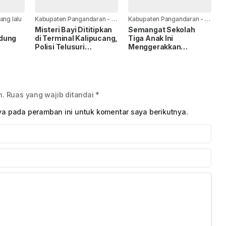
yang lalu
Kabupaten Pangandaran
-
2
Kabupaten Pangandaran
-
2
hari yang lalu
hari yang lalu
Misteri Bayi Dititipkan
Semangat Sekolah
dung
di Terminal Kalipucang,
Tiga Anak Ini
Polisi Telusuri
Menggerakkan
Keberadaan Ibu
Disdikpora
Pangandaran untuk
Turun Tangan
n.
Ruas yang wajib ditandai
*
ya pada peramban ini untuk komentar saya berikutnya.