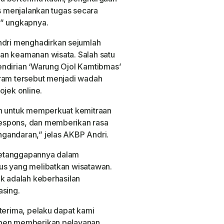
us menjalankan tugas secara
,” ungkapnya.
dri menghadirkan sejumlah
an keamanan wisata. Salah satu
endirian ‘Warung Ojol Kamtibmas’
gram tersebut menjadi wadah
ojek online.
an untuk memperkuat kemitraan
espons, dan memberikan rasa
gandaran,” jelas AKBP Andri.
ketanggapannya dalam
us yang melibatkan wisatawan.
ik adalah keberhasilan
asing.
iterima, pelaku dapat kami
tmen memberikan pelayanan