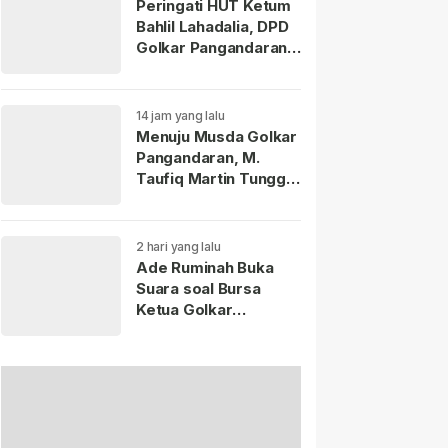
Peringati HUT Ketum
Bahlil Lahadalia, DPD
Golkar Pangandaran
Berbagi Santunan
kepada Anak Yatim
Piatu
14 jam yang lalu
Menuju Musda Golkar
Pangandaran, M.
Taufiq Martin Tunggu
Diskresi DPP untuk
Kembali Memimpin
DPD
2 hari yang lalu
Ade Ruminah Buka
Suara soal Bursa
Ketua Golkar
Pangandaran: Saya
Siap Jika
Diamanahkan