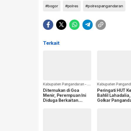
#bogor
#polres
#polrespangandaran
Terkait
Kabupaten Pangandaran
-
12
Kabupaten Pangand
jam yang lalu
jam yang lalu
Ditemukan di Goa
Peringati HUT K
Menir, Perempuan Ini
Bahlil Lahadalia
Diduga Berkaitan
Golkar Pangand
dengan Bayi yang
Berbagi Santun
Ditinggal di Terminal
kepada Anak Ya
Piatu