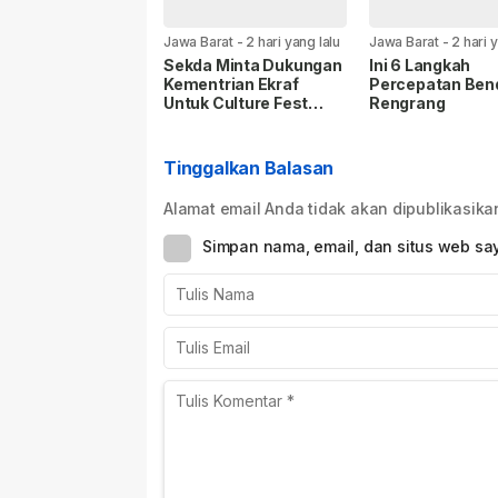
Jawa Barat
-
2 hari yang lalu
Jawa Barat
-
2 hari 
Sekda Minta Dukungan
Ini 6 Langkah
Kementrian Ekraf
Percepatan Ben
Untuk Culture Fest
Rengrang
Sumedang 2026
Tinggalkan Balasan
Alamat email Anda tidak akan dipublikasika
Simpan nama, email, dan situs web sa