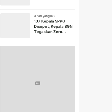
Istana Merdeka
Resmi Dibuka Hari Ini
5 Agustus 2026.
3 hari yang lalu
137 Kepala SPPG
Dicopot, Kepala BGN
Tegaskan Zero
Tolerance Kasus
Keracunan MBG.