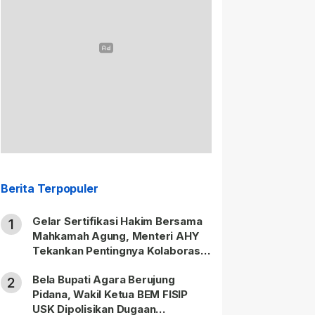
Berita Terpopuler
Gelar Sertifikasi Hakim Bersama
1
Mahkamah Agung, Menteri AHY
Tekankan Pentingnya Kolaborasi
untuk Hadirkan Keadilan bagi
Bela Bupati Agara Berujung
Masyarakat
2
Pidana, Wakil Ketua BEM FISIP
USK Dipolisikan Dugaan