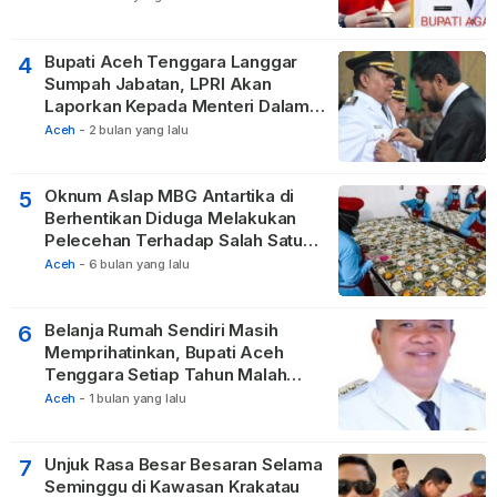
Bupati Aceh Tenggara Langgar
4
Sumpah Jabatan, LPRI Akan
Laporkan Kepada Menteri Dalam
Negeri
Aceh
-
2 bulan yang lalu
Oknum Aslap MBG Antartika di
5
Berhentikan Diduga Melakukan
Pelecehan Terhadap Salah Satu
Relawan
Aceh
-
6 bulan yang lalu
Belanja Rumah Sendiri Masih
6
Memprihatinkan, Bupati Aceh
Tenggara Setiap Tahun Malah
Membangun Pasilitas Rumah
Aceh
-
1 bulan yang lalu
Tetangga
Unjuk Rasa Besar Besaran Selama
7
Seminggu di Kawasan Krakatau