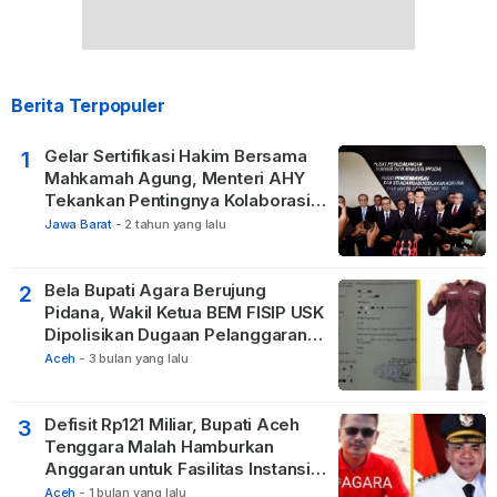
Berita Terpopuler
Gelar Sertifikasi Hakim Bersama
1
Mahkamah Agung, Menteri AHY
Tekankan Pentingnya Kolaborasi
untuk Hadirkan Keadilan bagi
Jawa Barat
-
2 tahun yang lalu
Masyarakat
Bela Bupati Agara Berujung
2
Pidana, Wakil Ketua BEM FISIP USK
Dipolisikan Dugaan Pelanggaran
Privasi dan UU ITE
Aceh
-
3 bulan yang lalu
Defisit Rp121 Miliar, Bupati Aceh
3
Tenggara Malah Hamburkan
Anggaran untuk Fasilitas Instansi
Vertikal
Aceh
-
1 bulan yang lalu