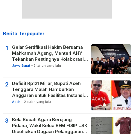
Berita Terpopuler
Gelar Sertifikasi Hakim Bersama
1
Mahkamah Agung, Menteri AHY
Tekankan Pentingnya Kolaborasi
untuk Hadirkan Keadilan bagi
Jawa Barat
-
2 tahun yang lalu
Masyarakat
Defisit Rp121 Miliar, Bupati Aceh
2
Tenggara Malah Hamburkan
Anggaran untuk Fasilitas Instansi
Vertikal
Aceh
-
2 bulan yang lalu
Bela Bupati Agara Berujung
3
Pidana, Wakil Ketua BEM FISIP USK
Dipolisikan Dugaan Pelanggaran