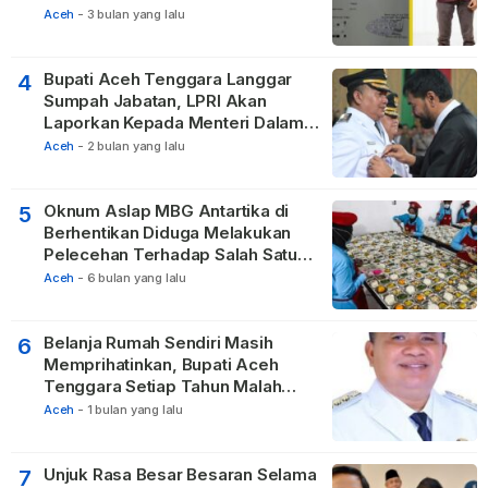
Privasi dan UU ITE
Aceh
-
3 bulan yang lalu
Bupati Aceh Tenggara Langgar
4
Sumpah Jabatan, LPRI Akan
Laporkan Kepada Menteri Dalam
Negeri
Aceh
-
2 bulan yang lalu
Oknum Aslap MBG Antartika di
5
Berhentikan Diduga Melakukan
Pelecehan Terhadap Salah Satu
Relawan
Aceh
-
6 bulan yang lalu
Belanja Rumah Sendiri Masih
6
Memprihatinkan, Bupati Aceh
Tenggara Setiap Tahun Malah
Membangun Pasilitas Rumah
Aceh
-
1 bulan yang lalu
Tetangga
Unjuk Rasa Besar Besaran Selama
7