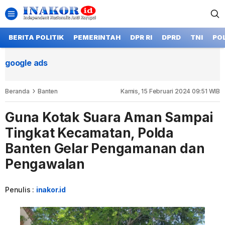
BERITA POLITIK
PEMERINTAH
DPR RI
DPRD
TNI
POL
google ads
Beranda
Banten
Kamis, 15 Februari 2024 09:51 WIB
Guna Kotak Suara Aman Sampai
Tingkat Kecamatan, Polda
Banten Gelar Pengamanan dan
Pengawalan
Penulis :
inakor.id