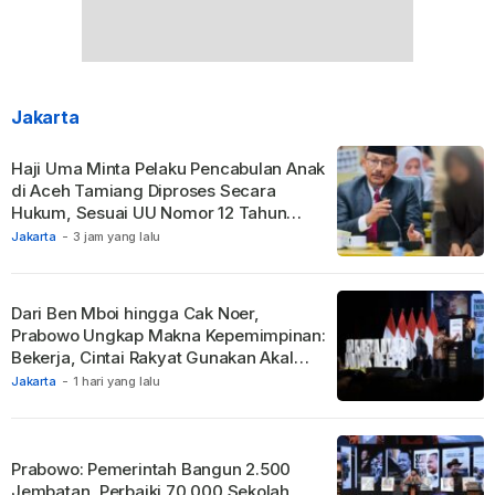
Jakarta
Haji Uma Minta Pelaku Pencabulan Anak
di Aceh Tamiang Diproses Secara
Hukum, Sesuai UU Nomor 12 Tahun
2022 Tentang TPKS
Jakarta
-
3 jam yang lalu
Dari Ben Mboi hingga Cak Noer,
Prabowo Ungkap Makna Kepemimpinan:
Bekerja, Cintai Rakyat Gunakan Akal
Sehat.
Jakarta
-
1 hari yang lalu
Prabowo: Pemerintah Bangun 2.500
Jembatan, Perbaiki 70.000 Sekolah