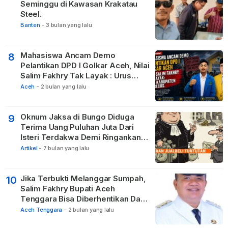
Seminggu di Kawasan Krakatau
Steel.
Banten
-
3 bulan yang lalu
Mahasiswa Ancam Demo
8
Pelantikan DPD I Golkar Aceh, Nilai
Salim Fakhry Tak Layak : Urus
Kabupaten Tak Becus.
Aceh
-
2 bulan yang lalu
Oknum Jaksa di Bungo Diduga
9
Terima Uang Puluhan Juta Dari
Isteri Terdakwa Demi Ringankan
Hukuman
Artikel
-
7 bulan yang lalu
Jika Terbukti Melanggar Sumpah,
10
Salim Fakhry Bupati Aceh
Tenggara Bisa Diberhentikan Dari
Jabatannya
Aceh Tenggara
-
2 bulan yang lalu