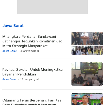
Jawa Barat
Milangkala Perdana, Sundawani
Jatinangor Teguhkan Komitmen Jadi
Mitra Strategis Masyarakat
Jawa Barat
-
3 jam yang lalu
Revitasi Sekolah Untuk Meningkatkan
Layanan Pendidikan
Jawa Barat
-
19 jam yang lalu
Citumang Terus Berbenah, Fasilitas
Baru Disiapkan untuk Wisatawan