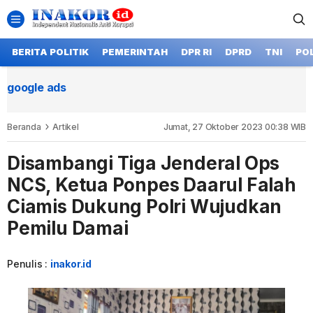
BERITA POLITIK
PEMERINTAH
DPR RI
DPRD
TNI
POL
google ads
Beranda
Artikel
Jumat, 27 Oktober 2023 00:38 WIB
Disambangi Tiga Jenderal Ops
NCS, Ketua Ponpes Daarul Falah
Ciamis Dukung Polri Wujudkan
Pemilu Damai
Penulis :
inakor.id