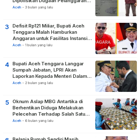
Dipolisikan Dugaan Pelanggaran
Privasi dan UU ITE
Aceh
-
3 bulan yang lalu
Defisit Rp121 Miliar, Bupati Aceh
3
Tenggara Malah Hamburkan
Anggaran untuk Fasilitas Instansi
Vertikal
Aceh
-
1 bulan yang lalu
Bupati Aceh Tenggara Langgar
4
Sumpah Jabatan, LPRI Akan
Laporkan Kepada Menteri Dalam
Negeri
Aceh
-
2 bulan yang lalu
Oknum Aslap MBG Antartika di
5
Berhentikan Diduga Melakukan
Pelecehan Terhadap Salah Satu
Relawan
Aceh
-
6 bulan yang lalu
Belanja Rumah Sendiri Masih