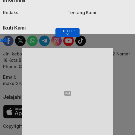
Redaksi
Tentang Kami
Ikuti Kami
TUTUP
ads
Jln. kebon Jati, Komplek Ruko Luxor Permai Kavling 22 Nomor
18 Kota Bandung, Jawa Barat
Phone: 082116055552
Email:
inakor2105@gmail.com (Redaksi)
Jelajahi Berita di Apps Kami
Copyright © 2025 inakor.id. All rights reserved