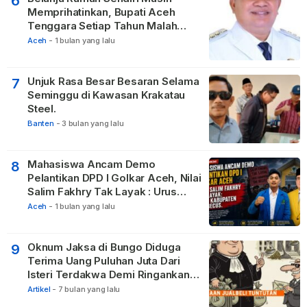
6
Memprihatinkan, Bupati Aceh
Tenggara Setiap Tahun Malah
Membangun Pasilitas Rumah
Aceh
-
1 bulan yang lalu
Tetangga
Unjuk Rasa Besar Besaran Selama
7
Seminggu di Kawasan Krakatau
Steel.
Banten
-
3 bulan yang lalu
Mahasiswa Ancam Demo
8
Pelantikan DPD I Golkar Aceh, Nilai
Salim Fakhry Tak Layak : Urus
Kabupaten Tak Becus.
Aceh
-
1 bulan yang lalu
Oknum Jaksa di Bungo Diduga
9
Terima Uang Puluhan Juta Dari
Isteri Terdakwa Demi Ringankan
Hukuman
Artikel
-
7 bulan yang lalu