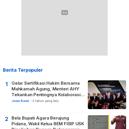
Berita Terpopuler
Gelar Sertifikasi Hakim Bersama
1
Mahkamah Agung, Menteri AHY
Tekankan Pentingnya Kolaborasi
untuk Hadirkan Keadilan bagi
Jawa Barat
-
2 tahun yang lalu
Masyarakat
Bela Bupati Agara Berujung
2
Pidana, Wakil Ketua BEM FISIP USK