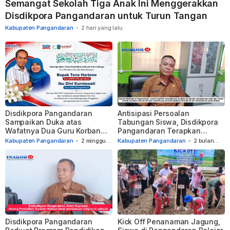
Semangat Sekolah Tiga Anak Ini Menggerakkan
Disdikpora Pangandaran untuk Turun Tangan
Kabupaten Pangandaran
-
2 hari yang lalu
Disdikpora Pangandaran
Antisipasi Persoalan
Sampaikan Duka atas
Tabungan Siswa, Disdikpora
Wafatnya Dua Guru Korban
Pangandaran Terapkan
Kecelakaan di Tasikmalaya
Sistem Rekening Pribadi
Kabupaten Pangandaran
-
2 minggu
Kabupaten Pangandaran
-
2 bulan
yang lalu
yang lalu
Disdikpora Pangandaran
Kick Off Penanaman Jagung,