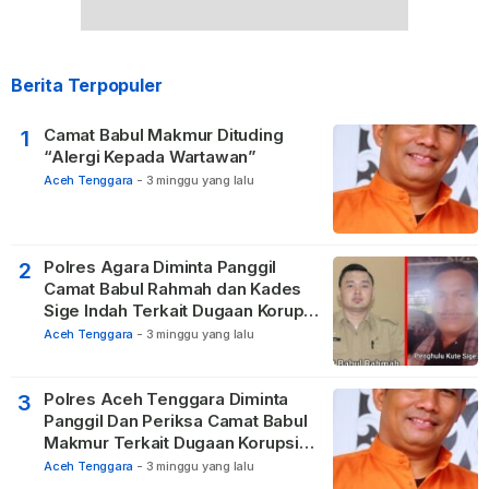
Berita Terpopuler
Camat Babul Makmur Dituding
1
“Alergi Kepada Wartawan”
Aceh Tenggara
-
3 minggu yang lalu
Polres Agara Diminta Panggil
2
Camat Babul Rahmah dan Kades
Sige Indah Terkait Dugaan Korupsi
Dana Desa
Aceh Tenggara
-
3 minggu yang lalu
Polres Aceh Tenggara Diminta
3
Panggil Dan Periksa Camat Babul
Makmur Terkait Dugaan Korupsi
DD di 20 Desa
Aceh Tenggara
-
3 minggu yang lalu