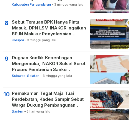
Pendidikan
Kabupaten Pangandaran
-
3 minggu yang lalu
Sebut Temuan BPK Hanya Pintu
8
Masuk, DPN LSM INAKOR Ingatkan
BPJN Maluku: Penyelesaian
Administratif Tidak Menghapus
Korupsi
-
3 minggu yang lalu
Pertanggungjawaban Pidana
Apabila Ditemukan Unsur Tindak
Pidana
Dugaan Konflik Kepentingan
9
Mengemuka, INAKOR Sulsel Soroti
Proses Pemberian Sanksi
terhadap ASN di Bone
Sulawesi Selatan
-
3 minggu yang lalu
Pemakaman Tegal Maja Tuai
10
Perdebatan, Kades Sampir Sebut
Warga Dukung Pembangunan
TPBU karena Dinilai Bawa Manfaat
Banten
-
5 hari yang lalu