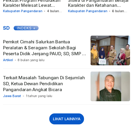
Perkuat Program Pendidikan
Siswa di Pangandaran Belajar
Karakter Melesat Lewat
Karakter dan Ketahanan
Kegiatan Religius Terpadu
Pangan
Kabupaten Pangandaran
-
4 bulan
Kabupaten Pangandaran
-
6 bulan
yang lalu
yang lalu
SD
INDEKS +
Pemkot Cimahi Salurkan Bantua
Peralatan & Seragam Sekolah Bagi
Peserta Didik Jenjang PAUD, SD, SMP TA
2025
Artikel
-
8 bulan yang lalu
Terkait Masalah Tabungan Di Sejumlah
SD, Ketua Dewan Pendidikan
Pangandaran Angkat Bicara
Jawa Barat
-
1 tahun yang lalu
LIHAT LAINNYA