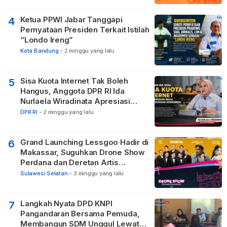
Ketua PPWI Jabar Tanggapi
4
Pernyataan Presiden Terkait Istilah
“Londo Ireng”
Kota Bandung
-
2 minggu yang lalu
Sisa Kuota Internet Tak Boleh
5
Hangus, Anggota DPR RI Ida
Nurlaela Wiradinata Apresiasi
Putusan MK
DPR RI
-
2 minggu yang lalu
Grand Launching Lessgoo Hadir di
6
Makassar, Suguhkan Drone Show
Perdana dan Deretan Artis
Nasional
Sulawesi Selatan
-
3 minggu yang lalu
Langkah Nyata DPD KNPI
7
Pangandaran Bersama Pemuda,
Membangun SDM Unggul Lewat