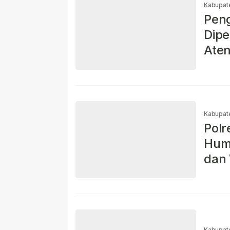
Kabupat
Pen
Dipe
Aten
Kabupat
Polr
Huma
dan 
Kabupat