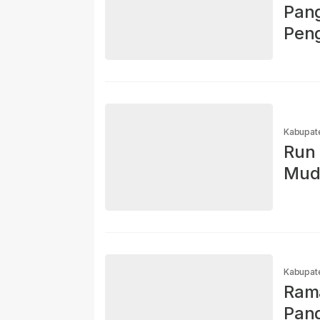
Pang
Pen
Kabupat
Run 
Mud
Kabupat
Ram
Pang