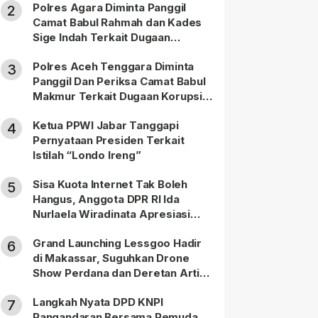
Polres Agara Diminta Panggil
2
Camat Babul Rahmah dan Kades
Sige Indah Terkait Dugaan
Korupsi Dana Desa
Polres Aceh Tenggara Diminta
3
Panggil Dan Periksa Camat Babul
Makmur Terkait Dugaan Korupsi
DD di 20 Desa
Ketua PPWI Jabar Tanggapi
4
Pernyataan Presiden Terkait
Istilah “Londo Ireng”
Sisa Kuota Internet Tak Boleh
5
Hangus, Anggota DPR RI Ida
Nurlaela Wiradinata Apresiasi
Putusan MK
Grand Launching Lessgoo Hadir
6
di Makassar, Suguhkan Drone
Show Perdana dan Deretan Artis
Nasional
Langkah Nyata DPD KNPI
7
Pangandaran Bersama Pemuda,