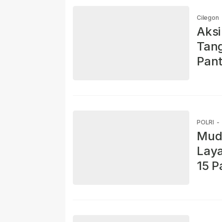
Cilegon
Aksi
Tang
Pant
POLRI
-
Mudi
Laya
15 P