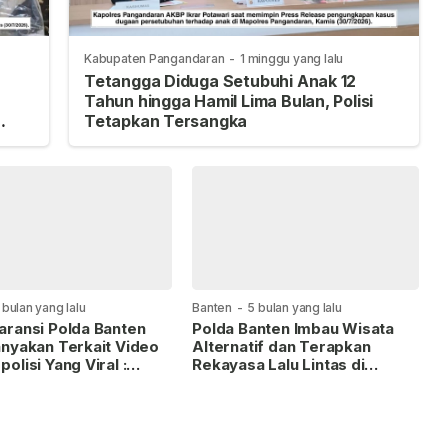
Kabupaten Pangandaran
-
1 minggu yang lalu
Tetangga Diduga Setubuhi Anak 12
Tahun hingga Hamil Lima Bulan, Polisi
Tetapkan Tersangka
 bulan yang lalu
Banten
-
5 bulan yang lalu
aransi Polda Banten
Polda Banten Imbau Wisata
anyakan Terkait Video
Alternatif dan Terapkan
olisi Yang Viral :
Rekayasa Lalu Lintas di
Datang Berdasarkan
Kawasan Anyer–Cinangka
an, Namun Seolah
ri