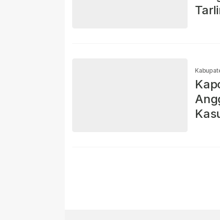
Tarl
Kabupat
Kapo
Angg
Kasu