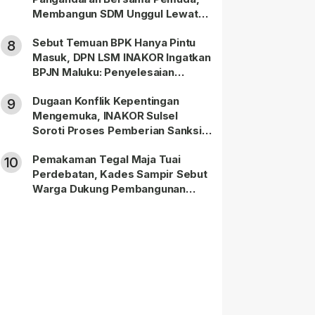
Membangun SDM Unggul Lewat
Pendidikan
Sebut Temuan BPK Hanya Pintu
8
Masuk, DPN LSM INAKOR Ingatkan
BPJN Maluku: Penyelesaian
Administratif Tidak Menghapus
Dugaan Konflik Kepentingan
Pertanggungjawaban Pidana
9
Mengemuka, INAKOR Sulsel
Apabila Ditemukan Unsur Tindak
Soroti Proses Pemberian Sanksi
Pidana
terhadap ASN di Bone
Pemakaman Tegal Maja Tuai
10
Perdebatan, Kades Sampir Sebut
Warga Dukung Pembangunan
TPBU karena Dinilai Bawa Manfaat