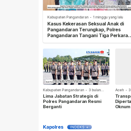
Kabupaten Pangandaran
-
1 minggu yang lalu
Kasus Kekerasan Seksual Anak di
Pangandaran Terungkap, Polres
Pangandaran Tangani Tiga Perkara
Sekaligus
Kabupaten Pangandaran
-
3 bulan
Aceh
-
3
yang lalu
Lima Jabatan Strategis di
Transp
Polres Pangandaran Resmi
Dipert
Berganti
Oknum p
Media 
Undang
Dihinda
Kapolres
INDEKS +