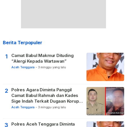
Berita Terpopuler
Camat Babul Makmur Dituding
1
“Alergi Kepada Wartawan”
Aceh Tenggara
-
3 minggu yang lalu
Polres Agara Diminta Panggil
2
Camat Babul Rahmah dan Kades
Sige Indah Terkait Dugaan Korupsi
Dana Desa
Aceh Tenggara
-
3 minggu yang lalu
Polres Aceh Tenggara Diminta
3