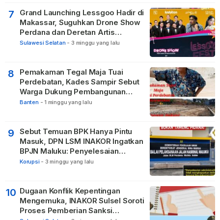
Grand Launching Lessgoo Hadir di
7
Makassar, Suguhkan Drone Show
Perdana dan Deretan Artis
Nasional
Sulawesi Selatan
-
3 minggu yang lalu
Pemakaman Tegal Maja Tuai
8
Perdebatan, Kades Sampir Sebut
Warga Dukung Pembangunan
TPBU karena Dinilai Bawa Manfaat
Banten
-
1 minggu yang lalu
Sebut Temuan BPK Hanya Pintu
9
Masuk, DPN LSM INAKOR Ingatkan
BPJN Maluku: Penyelesaian
Administratif Tidak Menghapus
Korupsi
-
3 minggu yang lalu
Pertanggungjawaban Pidana
Apabila Ditemukan Unsur Tindak
Pidana
Dugaan Konflik Kepentingan
10
Mengemuka, INAKOR Sulsel Soroti
Proses Pemberian Sanksi