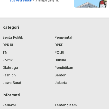
terhadap ASN di Bone
Sulawesi Selatan
-
3 minggu yang lalu
Kategori
Berita Politik
Pemerintah
DPR RI
DPRD
TNI
POLRI
Politik
Hukum
Olahraga
Pendidikan
Fashion
Banten
Jawa Barat
Jakarta
Informasi
Redaksi
Tentang Kami