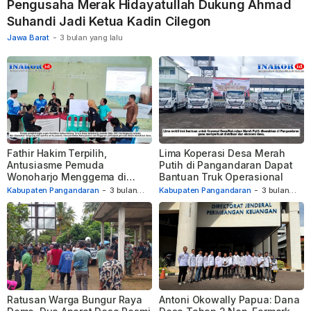
Pengusaha Merak Hidayatullah Dukung Ahmad
Suhandi Jadi Ketua Kadin Cilegon
Jawa Barat
-
3 bulan yang lalu
Fathir Hakim Terpilih,
Lima Koperasi Desa Merah
Antusiasme Pemuda
Putih di Pangandaran Dapat
Wonoharjo Menggema di
Bantuan Truk Operasional
Pemilihan Karang Taruna
Kabupaten Pangandaran
-
3 bulan
Kabupaten Pangandaran
-
3 bulan
yang lalu
yang lalu
Ratusan Warga Bungur Raya
Antoni Okowally Papua: Dana