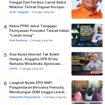
Panggil Dan Periksa Camat Babul
Makmur Terkait Dugaan Korupsi
DD di 20 Desa
Aceh Tenggara
-
3 minggu yang lalu
Ketua PPWI Jabar Tanggapi
4
Pernyataan Presiden Terkait Istilah
“Londo Ireng”
Kota Bandung
-
2 minggu yang lalu
Sisa Kuota Internet Tak Boleh
5
Hangus, Anggota DPR RI Ida
Nurlaela Wiradinata Apresiasi
Putusan MK
DPR RI
-
2 minggu yang lalu
Langkah Nyata DPD KNPI
6
Pangandaran Bersama Pemuda,
Membangun SDM Unggul Lewat
Pendidikan
Kabupaten Pangandaran
-
3 minggu yang lalu