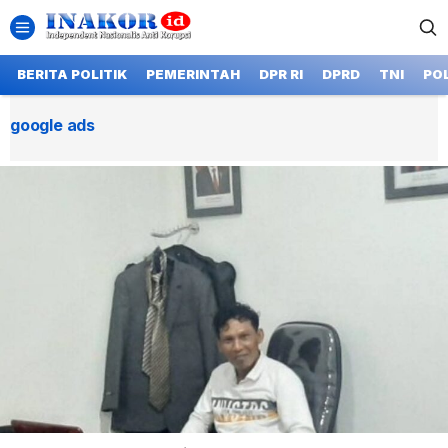
BERITA POLITIK
PEMERINTAH
DPR RI
DPRD
TNI
POL
google ads