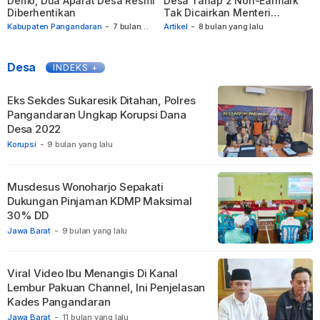
Demo, Dua Aparat Desa Resmi
Desa Tahap 2 Non-Earmark
Diberhentikan
Tak Dicairkan Menteri
Keuangan, APDESI Tolak PMK
Kabupaten Pangandaran
-
7 bulan
Artikel
-
8 bulan yang lalu
yang lalu
81/2025
Desa
INDEKS +
Eks Sekdes Sukaresik Ditahan, Polres
Pangandaran Ungkap Korupsi Dana
Desa 2022
Korupsi
-
9 bulan yang lalu
Musdesus Wonoharjo Sepakati
Dukungan Pinjaman KDMP Maksimal
30% DD
Jawa Barat
-
9 bulan yang lalu
Viral Video Ibu Menangis Di Kanal
Lembur Pakuan Channel, Ini Penjelasan
Kades Pangandaran
Jawa Barat
-
11 bulan yang lalu