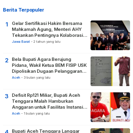
Berita Terpopuler
Gelar Sertifikasi Hakim Bersama
1
Mahkamah Agung, Menteri AHY
Tekankan Pentingnya Kolaborasi
untuk Hadirkan Keadilan bagi
Jawa Barat
-
2 tahun yang lalu
Masyarakat
Bela Bupati Agara Berujung
2
Pidana, Wakil Ketua BEM FISIP USK
Dipolisikan Dugaan Pelanggaran
Privasi dan UU ITE
Aceh
-
3 bulan yang lalu
Defisit Rp121 Miliar, Bupati Aceh
3
Tenggara Malah Hamburkan
Anggaran untuk Fasilitas Instansi
Vertikal
Aceh
-
1 bulan yang lalu
Bupati Aceh Tenggara Langgar
4