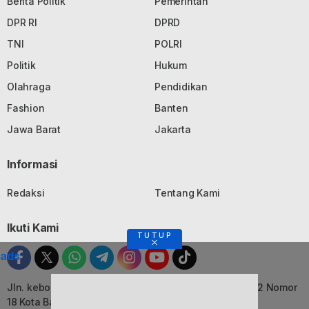
Berita Politik
Pemerintah
DPR RI
DPRD
TNI
POLRI
Politik
Hukum
Olahraga
Pendidikan
Fashion
Banten
Jawa Barat
Jakarta
Informasi
Redaksi
Tentang Kami
Ikuti Kami
TUTUP
ads
Jln. kebon Jati, Komplek Ruko Luxor Permai Kavling 22 Nomor
18 Kota Bandung, Jawa Barat