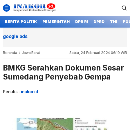
BERITA POLITIK
PEMERINTAH
DPR RI
DPRD
TNI
POL
google ads
Beranda
Jawa Barat
Sabtu, 24 Februari 2024 06:19 WIB
BMKG Serahkan Dokumen Sesar
Sumedang Penyebab Gempa
Penulis :
inakor.id