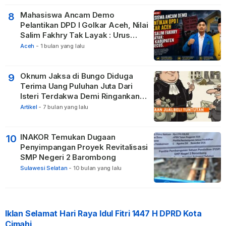
Mahasiswa Ancam Demo
8
Pelantikan DPD I Golkar Aceh, Nilai
Salim Fakhry Tak Layak : Urus
Kabupaten Tak Becus.
Aceh
-
1 bulan yang lalu
Oknum Jaksa di Bungo Diduga
9
Terima Uang Puluhan Juta Dari
Isteri Terdakwa Demi Ringankan
Hukuman
Artikel
-
7 bulan yang lalu
INAKOR Temukan Dugaan
10
Penyimpangan Proyek Revitalisasi
SMP Negeri 2 Barombong
Sulawesi Selatan
-
10 bulan yang lalu
Iklan Selamat Hari Raya Idul Fitri 1447 H DPRD Kota
Cimahi