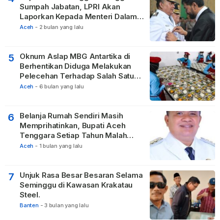
Sumpah Jabatan, LPRI Akan
Laporkan Kepada Menteri Dalam
Negeri
Aceh
-
2 bulan yang lalu
Oknum Aslap MBG Antartika di
5
Berhentikan Diduga Melakukan
Pelecehan Terhadap Salah Satu
Relawan
Aceh
-
6 bulan yang lalu
Belanja Rumah Sendiri Masih
6
Memprihatinkan, Bupati Aceh
Tenggara Setiap Tahun Malah
Membangun Pasilitas Rumah
Aceh
-
1 bulan yang lalu
Tetangga
Unjuk Rasa Besar Besaran Selama
7
Seminggu di Kawasan Krakatau
Steel.
Banten
-
3 bulan yang lalu