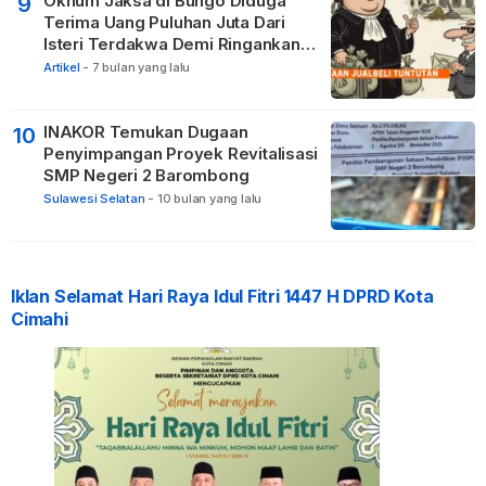
Oknum Jaksa di Bungo Diduga
9
Terima Uang Puluhan Juta Dari
Isteri Terdakwa Demi Ringankan
Hukuman
Artikel
-
7 bulan yang lalu
INAKOR Temukan Dugaan
10
Penyimpangan Proyek Revitalisasi
SMP Negeri 2 Barombong
Sulawesi Selatan
-
10 bulan yang lalu
Iklan Selamat Hari Raya Idul Fitri 1447 H DPRD Kota
Cimahi