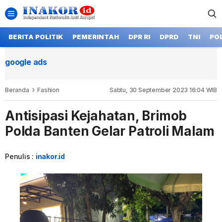
BERITA POLITIK
PEMERINTAH
DPR RI
DPRD
TNI
POL
google ads
Beranda
Fashion
Sabtu, 30 September 2023 16:04 WIB
Antisipasi Kejahatan, Brimob
Polda Banten Gelar Patroli Malam
Penulis :
inakor.id