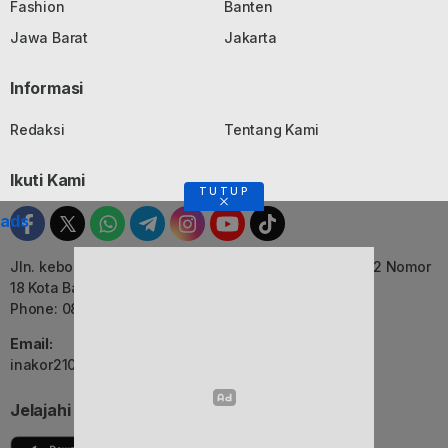
Fashion
Banten
Jawa Barat
Jakarta
Informasi
Redaksi
Tentang Kami
Ikuti Kami
TUTUP
ads
Jln. kebon Jati, Komplek Ruko Luxor Permai Kavling 22 Nomor
18 Kota Bandung, Jawa Barat
Phone: 082116055552
Email:
inakor2105@gmail.com (Redaksi)
Jelajahi Berita di Apps Kami