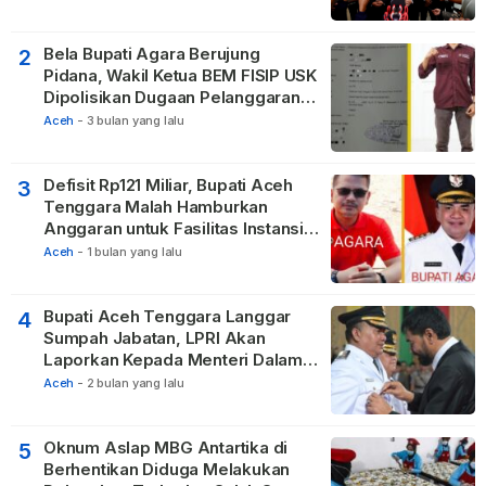
Masyarakat
Bela Bupati Agara Berujung
2
Pidana, Wakil Ketua BEM FISIP USK
Dipolisikan Dugaan Pelanggaran
Privasi dan UU ITE
Aceh
-
3 bulan yang lalu
Defisit Rp121 Miliar, Bupati Aceh
3
Tenggara Malah Hamburkan
Anggaran untuk Fasilitas Instansi
Vertikal
Aceh
-
1 bulan yang lalu
Bupati Aceh Tenggara Langgar
4
Sumpah Jabatan, LPRI Akan
Laporkan Kepada Menteri Dalam
Negeri
Aceh
-
2 bulan yang lalu
Oknum Aslap MBG Antartika di
5
Berhentikan Diduga Melakukan