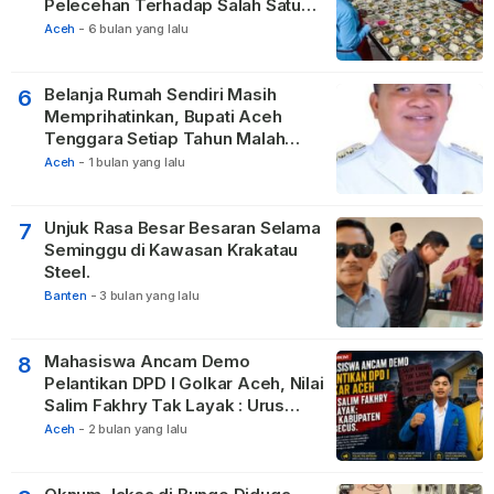
Pelecehan Terhadap Salah Satu
Relawan
Aceh
-
6 bulan yang lalu
Belanja Rumah Sendiri Masih
6
Memprihatinkan, Bupati Aceh
Tenggara Setiap Tahun Malah
Membangun Pasilitas Rumah
Aceh
-
1 bulan yang lalu
Tetangga
Unjuk Rasa Besar Besaran Selama
7
Seminggu di Kawasan Krakatau
Steel.
Banten
-
3 bulan yang lalu
Mahasiswa Ancam Demo
8
Pelantikan DPD I Golkar Aceh, Nilai
Salim Fakhry Tak Layak : Urus
Kabupaten Tak Becus.
Aceh
-
2 bulan yang lalu