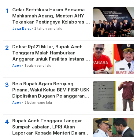
Gelar Sertifikasi Hakim Bersama
1
Mahkamah Agung, Menteri AHY
Tekankan Pentingnya Kolaborasi
untuk Hadirkan Keadilan bagi
Jawa Barat
-
2 tahun yang lalu
Masyarakat
Defisit Rp121 Miliar, Bupati Aceh
2
Tenggara Malah Hamburkan
Anggaran untuk Fasilitas Instansi
Vertikal
Aceh
-
1 bulan yang lalu
Bela Bupati Agara Berujung
3
Pidana, Wakil Ketua BEM FISIP USK
Dipolisikan Dugaan Pelanggaran
Privasi dan UU ITE
Aceh
-
3 bulan yang lalu
Bupati Aceh Tenggara Langgar
4
Sumpah Jabatan, LPRI Akan
Laporkan Kepada Menteri Dalam