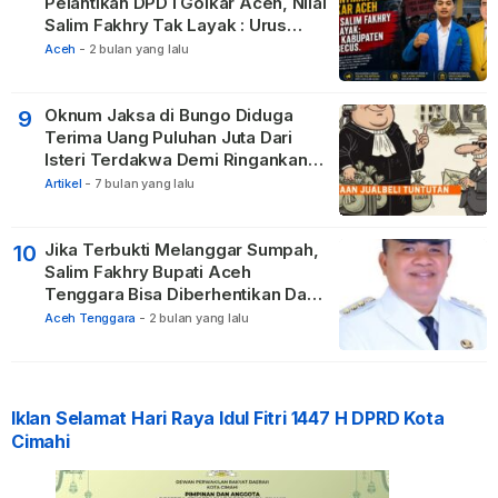
Pelantikan DPD I Golkar Aceh, Nilai
Salim Fakhry Tak Layak : Urus
Kabupaten Tak Becus.
Aceh
-
2 bulan yang lalu
Oknum Jaksa di Bungo Diduga
9
Terima Uang Puluhan Juta Dari
Isteri Terdakwa Demi Ringankan
Hukuman
Artikel
-
7 bulan yang lalu
Jika Terbukti Melanggar Sumpah,
10
Salim Fakhry Bupati Aceh
Tenggara Bisa Diberhentikan Dari
Jabatannya
Aceh Tenggara
-
2 bulan yang lalu
Iklan Selamat Hari Raya Idul Fitri 1447 H DPRD Kota
Cimahi