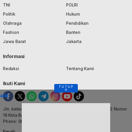
TNI
POLRI
Politik
Hukum
Olahraga
Pendidikan
Fashion
Banten
Jawa Barat
Jakarta
Informasi
Redaksi
Tentang Kami
Ikuti Kami
TUTUP
ads
Jln. kebon Jati, Komplek Ruko Luxor Permai Kavling 22 Nomor
18 Kota Bandung, Jawa Barat
Phone: 082116055552
Email: