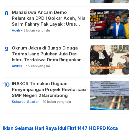
Mahasiswa Ancam Demo
8
Pelantikan DPD I Golkar Aceh, Nilai
Salim Fakhry Tak Layak : Urus
Kabupaten Tak Becus.
Aceh
-
2 bulan yang lalu
Oknum Jaksa di Bungo Diduga
9
Terima Uang Puluhan Juta Dari
Isteri Terdakwa Demi Ringankan
Hukuman
Artikel
-
7 bulan yang lalu
INAKOR Temukan Dugaan
10
Penyimpangan Proyek Revitalisasi
SMP Negeri 2 Barombong
Sulawesi Selatan
-
10 bulan yang lalu
Iklan Selamat Hari Raya Idul Fitri 1447 H DPRD Kota