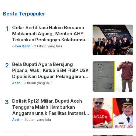
Berita Terpopuler
Gelar Sertifikasi Hakim Bersama
1
Mahkamah Agung, Menteri AHY
Tekankan Pentingnya Kolaborasi
untuk Hadirkan Keadilan bagi
Jawa Barat
-
2 tahun yang lalu
Masyarakat
Bela Bupati Agara Berujung
2
Pidana, Wakil Ketua BEM FISIP USK
Dipolisikan Dugaan Pelanggaran
Privasi dan UU ITE
Aceh
-
3 bulan yang lalu
Defisit Rp121 Miliar, Bupati Aceh
3
Tenggara Malah Hamburkan
Anggaran untuk Fasilitas Instansi
Vertikal
Aceh
-
1 bulan yang lalu