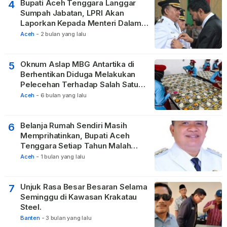
Bupati Aceh Tenggara Langgar
4
Sumpah Jabatan, LPRI Akan
Laporkan Kepada Menteri Dalam
Negeri
Aceh
-
2 bulan yang lalu
Oknum Aslap MBG Antartika di
5
Berhentikan Diduga Melakukan
Pelecehan Terhadap Salah Satu
Relawan
Aceh
-
6 bulan yang lalu
Belanja Rumah Sendiri Masih
6
Memprihatinkan, Bupati Aceh
Tenggara Setiap Tahun Malah
Membangun Pasilitas Rumah
Aceh
-
1 bulan yang lalu
Tetangga
Unjuk Rasa Besar Besaran Selama
7
Seminggu di Kawasan Krakatau
Steel.
Banten
-
3 bulan yang lalu