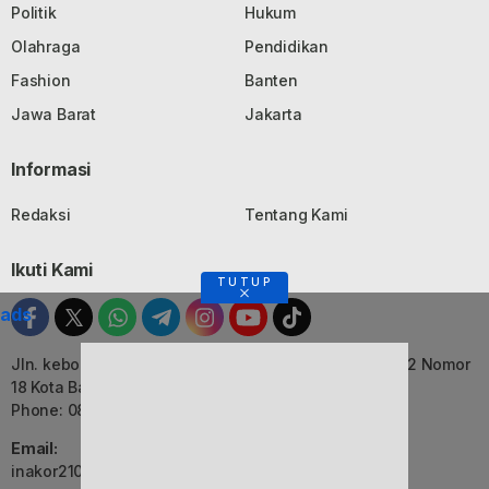
Politik
Hukum
Olahraga
Pendidikan
Fashion
Banten
Jawa Barat
Jakarta
Informasi
Redaksi
Tentang Kami
Ikuti Kami
TUTUP
ads
Jln. kebon Jati, Komplek Ruko Luxor Permai Kavling 22 Nomor
18 Kota Bandung, Jawa Barat
Phone: 082116055552
Email:
inakor2105@gmail.com (Redaksi)