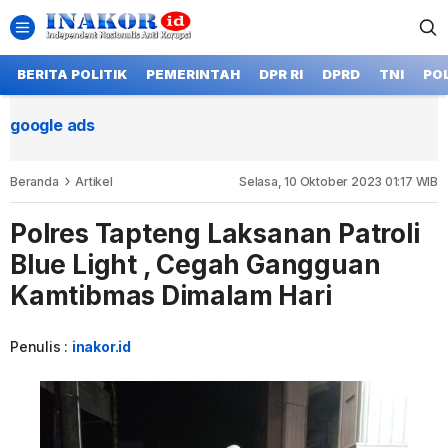
BERITA POLITIK
PEMERINTAH
DPR RI
DPRD
TNI
POL
google ads
Beranda
Artikel
Selasa, 10 Oktober 2023 01:17 WIB
Polres Tapteng Laksanan Patroli
Blue Light , Cegah Gangguan
Kamtibmas Dimalam Hari
Penulis :
inakor.id