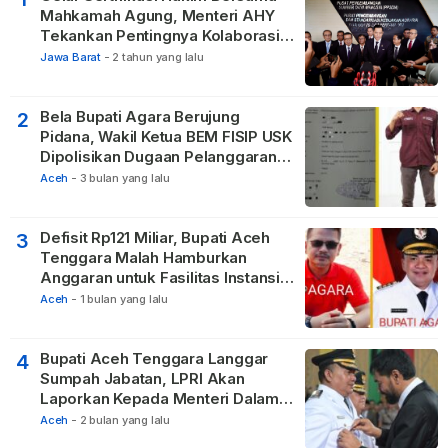
Mahkamah Agung, Menteri AHY
Tekankan Pentingnya Kolaborasi
untuk Hadirkan Keadilan bagi
Jawa Barat
-
2 tahun yang lalu
Masyarakat
Bela Bupati Agara Berujung
2
Pidana, Wakil Ketua BEM FISIP USK
Dipolisikan Dugaan Pelanggaran
Privasi dan UU ITE
Aceh
-
3 bulan yang lalu
Defisit Rp121 Miliar, Bupati Aceh
3
Tenggara Malah Hamburkan
Anggaran untuk Fasilitas Instansi
Vertikal
Aceh
-
1 bulan yang lalu
Bupati Aceh Tenggara Langgar
4
Sumpah Jabatan, LPRI Akan
Laporkan Kepada Menteri Dalam
Negeri
Aceh
-
2 bulan yang lalu