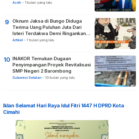
Kabupaten Tak Becus.
Aceh
-
1 bulan yang lalu
Oknum Jaksa di Bungo Diduga
9
Terima Uang Puluhan Juta Dari
Isteri Terdakwa Demi Ringankan
Hukuman
Artikel
-
7 bulan yang lalu
INAKOR Temukan Dugaan
10
Penyimpangan Proyek Revitalisasi
SMP Negeri 2 Barombong
Sulawesi Selatan
-
10 bulan yang lalu
Iklan Selamat Hari Raya Idul Fitri 1447 H DPRD Kota
Cimahi