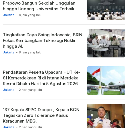
Prabowo Bangun Sekolah Unggulan
hingga Undang Universitas Terbaik
Dunia.
Jakarta
-
8 jam yang lalu
Tingkatkan Daya Saing Indonesia, BRIN
Fokus Kembangkan Teknologi Nuklir
hingga AI.
Jakarta
-
8 jam yang lalu
Pendaftaran Peserta Upacara HUT Ke-
81 Kemerdekaan RI di Istana Merdeka
Resmi Dibuka Hari Ini 5 Agustus 2026.
Jakarta
-
2 hari yang lalu
137 Kepala SPPG Dicopot, Kepala BGN
Tegaskan Zero Tolerance Kasus
Keracunan MBG.
Jakarta
-
2 hari yang lalu