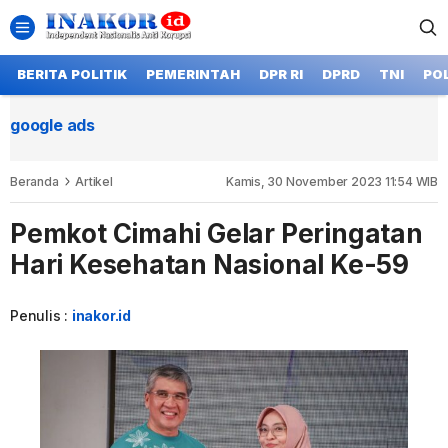
BERITA POLITIK
PEMERINTAH
DPR RI
DPRD
TNI
POL
google ads
Beranda
Artikel
Kamis, 30 November 2023 11:54 WIB
Pemkot Cimahi Gelar Peringatan
Hari Kesehatan Nasional Ke-59
Penulis :
inakor.id