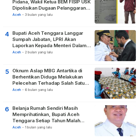
Pidana, Wakil Ketua BEM FISIP USK
Dipolisikan Dugaan Pelanggaran
Privasi dan UU ITE
Aceh
-
3 bulan yang lalu
Bupati Aceh Tenggara Langgar
4
Sumpah Jabatan, LPRI Akan
Laporkan Kepada Menteri Dalam
Negeri
Aceh
-
2 bulan yang lalu
Oknum Aslap MBG Antartika di
5
Berhentikan Diduga Melakukan
Pelecehan Terhadap Salah Satu
Relawan
Aceh
-
6 bulan yang lalu
Belanja Rumah Sendiri Masih
6
Memprihatinkan, Bupati Aceh
Tenggara Setiap Tahun Malah
Membangun Pasilitas Rumah
Aceh
-
1 bulan yang lalu
Tetangga