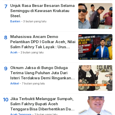
Unjuk Rasa Besar Besaran Selama
7
Seminggu di Kawasan Krakatau
Steel.
Banten
-
3 bulan yang lalu
Mahasiswa Ancam Demo
8
Pelantikan DPD I Golkar Aceh, Nilai
Salim Fakhry Tak Layak : Urus
Kabupaten Tak Becus.
Aceh
-
2 bulan yang lalu
Oknum Jaksa di Bungo Diduga
9
Terima Uang Puluhan Juta Dari
Isteri Terdakwa Demi Ringankan
Hukuman
Artikel
-
7 bulan yang lalu
Jika Terbukti Melanggar Sumpah,
10
Salim Fakhry Bupati Aceh
Tenggara Bisa Diberhentikan Dari
Jabatannya
Aceh Tenggara
-
2 bulan yang lalu