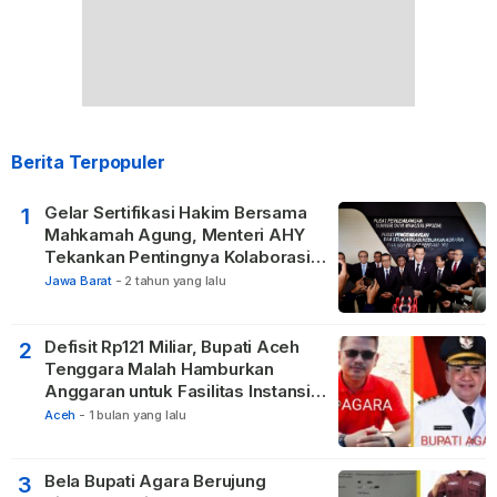
Berita Terpopuler
Gelar Sertifikasi Hakim Bersama
1
Mahkamah Agung, Menteri AHY
Tekankan Pentingnya Kolaborasi
untuk Hadirkan Keadilan bagi
Jawa Barat
-
2 tahun yang lalu
Masyarakat
Defisit Rp121 Miliar, Bupati Aceh
2
Tenggara Malah Hamburkan
Anggaran untuk Fasilitas Instansi
Vertikal
Aceh
-
1 bulan yang lalu
Bela Bupati Agara Berujung
3