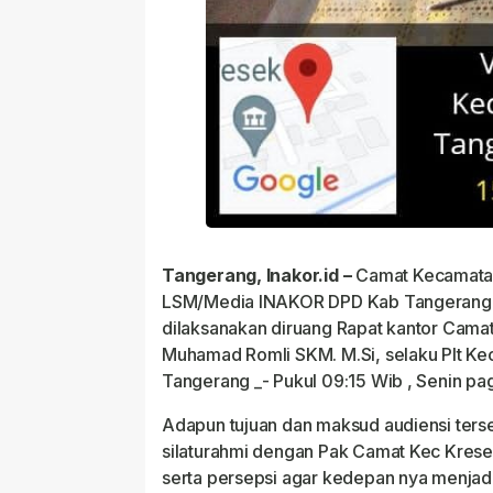
Tangerang, Inakor.id –
Camat Kecamata
LSM/Media INAKOR DPD Kab Tangerang. 
dilaksanakan diruang Rapat kantor Camat
Muhamad Romli SKM. M.Si, selaku Plt K
Tangerang _- Pukul 09:15 Wib , Senin pa
Adapun tujuan dan maksud audiensi ter
silaturahmi dengan Pak Camat Kec Kres
serta persepsi agar kedepan nya menjad