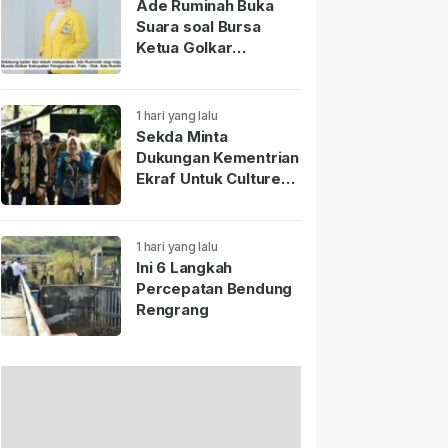
Ade Ruminah Buka
Suara soal Bursa
Ketua Golkar
Pangandaran: Saya
Siap Jika
Diamanahkan
1 hari yang lalu
Sekda Minta
Dukungan Kementrian
Ekraf Untuk Culture
Fest Sumedang 2026
1 hari yang lalu
Ini 6 Langkah
Percepatan Bendung
Rengrang