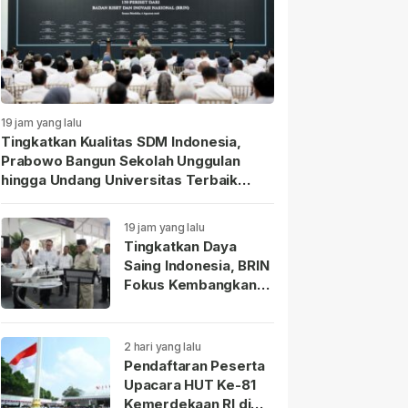
19 jam yang lalu
Tingkatkan Kualitas SDM Indonesia,
Prabowo Bangun Sekolah Unggulan
hingga Undang Universitas Terbaik
Dunia.
19 jam yang lalu
Tingkatkan Daya
Saing Indonesia, BRIN
Fokus Kembangkan
Teknologi Nuklir
hingga AI.
2 hari yang lalu
Pendaftaran Peserta
Upacara HUT Ke-81
Kemerdekaan RI di