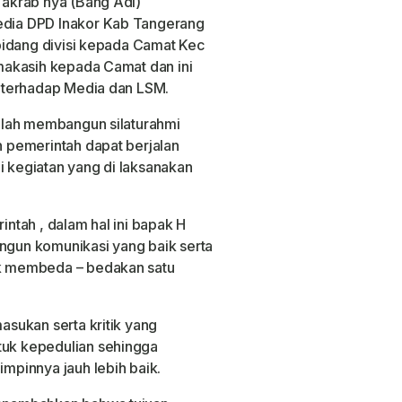
akrab nya (Bang Adi)
dia DPD Inakor Kab Tangerang
bidang divisi kepada Camat Kec
makasih kepada Camat dan ini
 terhadap Media dan LSM.
alah membangun silaturahmi
 pemerintah dapat berjalan
i kegiatan yang di laksanakan
tah , dalam hal ini bapak H
gun komunikasi yang baik serta
k membeda – bedakan satu
sukan serta kritik yang
uk kepedulian sehingga
pinnya jauh lebih baik.