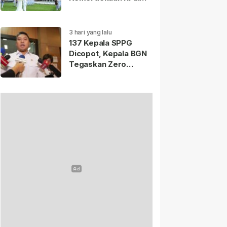
Istana Merdeka
Resmi Dibuka Hari Ini
5 Agustus 2026.
3 hari yang lalu
137 Kepala SPPG
Dicopot, Kepala BGN
Tegaskan Zero
Tolerance Kasus
Keracunan MBG.