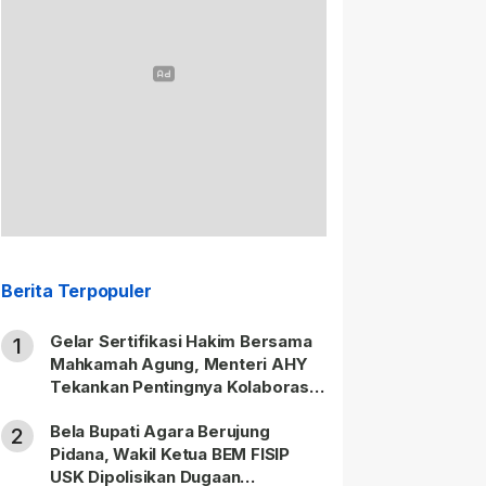
Berita Terpopuler
Gelar Sertifikasi Hakim Bersama
1
Mahkamah Agung, Menteri AHY
Tekankan Pentingnya Kolaborasi
untuk Hadirkan Keadilan bagi
Bela Bupati Agara Berujung
Masyarakat
2
Pidana, Wakil Ketua BEM FISIP
USK Dipolisikan Dugaan