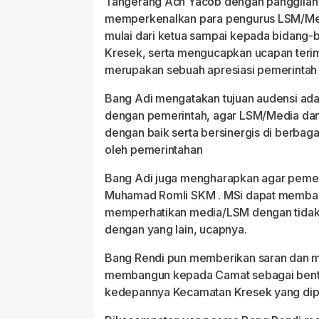
Tangerang Ach Yacob dengan panggilan 
memperkenalkan para pengurus LSM/Me
mulai dari ketua sampai kepada bidang-
Kresek, serta mengucapkan ucapan teri
merupakan sebuah apresiasi pemerintah
Bang Adi mengatakan tujuan audensi ad
dengan pemerintah, agar LSM/Media dan
dengan baik serta bersinergis di berbaga
oleh pemerintahan
Bang Adi juga mengharapkan agar pemerin
Muhamad Romli SKM . MSi dapat memban
memperhatikan media/LSM dengan tida
dengan yang lain, ucapnya.
Bang Rendi pun memberikan saran dan ma
membangun kepada Camat sebagai bent
kedepannya Kecamatan Kresek yang dipim