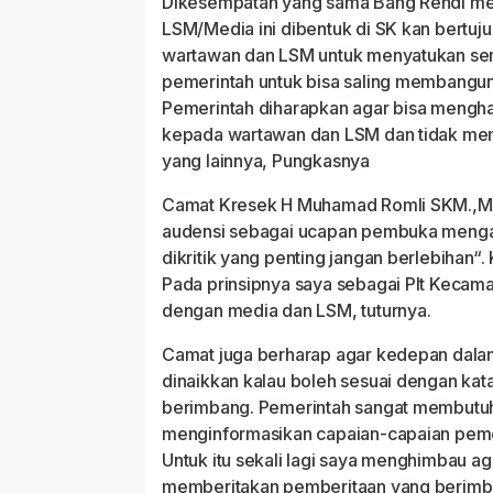
Dikesempatan yang sama Bang Rendi m
LSM/Media ini dibentuk di SK kan bertu
wartawan dan LSM untuk menyatukan sem
pemerintah untuk bisa saling membangun
Pemerintah diharapkan agar bisa mengh
kepada wartawan dan LSM dan tidak m
yang lainnya, Pungkasnya
Camat Kresek H Muhamad Romli SKM.,MS
audensi sebagai ucapan pembuka menga
dikritik yang penting jangan berlebihan“. 
Pada prinsipnya saya sebagai Plt Kecamat
dengan media dan LSM, tuturnya.
Camat juga berharap agar kedepan dala
dinaikkan kalau boleh sesuai dengan kata-
berimbang. Pemerintah sangat membutu
menginformasikan capaian-capaian peme
Untuk itu sekali lagi saya menghimbau 
memberitakan pemberitaan yang berimba