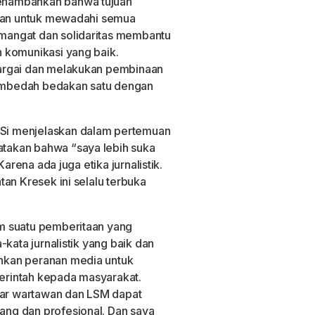
enambahkan bahwa tujuan
juan untuk mewadahi semua
angat dan solidaritas membantu
 komunikasi yang baik.
argai dan melakukan pembinaan
embedah bedakan satu dengan
i menjelaskan dalam pertemuan
takan bahwa “saya lebih suka
Karena ada juga etika jurnalistik.
an Kresek ini selalu terbuka
m suatu pemberitaan yang
kata jurnalistik yang baik dan
hkan peranan media untuk
rintah kepada masyarakat.
agar wartawan dan LSM dapat
ng dan profesional. Dan saya