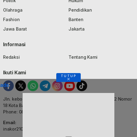
Politik
Hukum
Olahraga
Pendidikan
Fashion
Banten
Jawa Barat
Jakarta
Informasi
Redaksi
Tentang Kami
Ikuti Kami
TUTUP
ads
Jln. kebon Jati, Komplek Ruko Luxor Permai Kavling 22 Nomor
18 Kota Bandung, Jawa Barat
Phone: 082116055552
Email:
inakor2105@gmail.com (Redaksi)