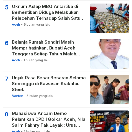
Oknum Aslap MBG Antartika di
5
Berhentikan Diduga Melakukan
Pelecehan Terhadap Salah Satu
Relawan
Aceh
-
6 bulan yang lalu
Belanja Rumah Sendiri Masih
6
Memprihatinkan, Bupati Aceh
Tenggara Setiap Tahun Malah
Membangun Pasilitas Rumah
Aceh
-
1 bulan yang lalu
Tetangga
Unjuk Rasa Besar Besaran Selama
7
Seminggu di Kawasan Krakatau
Steel.
Banten
-
3 bulan yang lalu
Mahasiswa Ancam Demo
8
Pelantikan DPD I Golkar Aceh, Nilai
Salim Fakhry Tak Layak : Urus
Kabupaten Tak Becus.
Aceh
-
2 bulan yang lalu