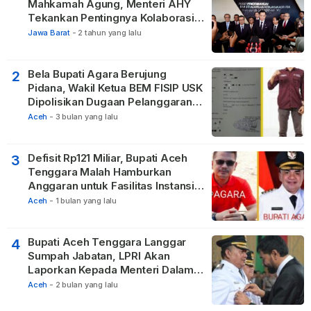
Mahkamah Agung, Menteri AHY
Tekankan Pentingnya Kolaborasi
untuk Hadirkan Keadilan bagi
Jawa Barat
-
2 tahun yang lalu
Masyarakat
Bela Bupati Agara Berujung
2
Pidana, Wakil Ketua BEM FISIP USK
Dipolisikan Dugaan Pelanggaran
Privasi dan UU ITE
Aceh
-
3 bulan yang lalu
Defisit Rp121 Miliar, Bupati Aceh
3
Tenggara Malah Hamburkan
Anggaran untuk Fasilitas Instansi
Vertikal
Aceh
-
1 bulan yang lalu
Bupati Aceh Tenggara Langgar
4
Sumpah Jabatan, LPRI Akan
Laporkan Kepada Menteri Dalam
Negeri
Aceh
-
2 bulan yang lalu