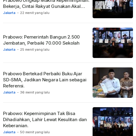
Prabowo Ungkap Makna Kepemimpinan:
Bekerja, Cintai Rakyat Gunakan Akal
Sehat.
Jakarta
-
22 menit yang lalu
Prabowo: Pemerintah Bangun 2.500
Jembatan, Perbaiki 70.000 Sekolah
Jakarta
-
25 menit yang lalu
Prabowo Bertekad Perbaiki Buku Ajar
SD-SMA, Jadikan Negara Lain sebagai
Referensi.
Jakarta
-
36 menit yang lalu
Prabowo: Kepemimpinan Tak Bisa
Dihadiahkan, Lahir Lewat Kesulitan dan
Keberanian.
Jakarta
-
50 menit yang lalu