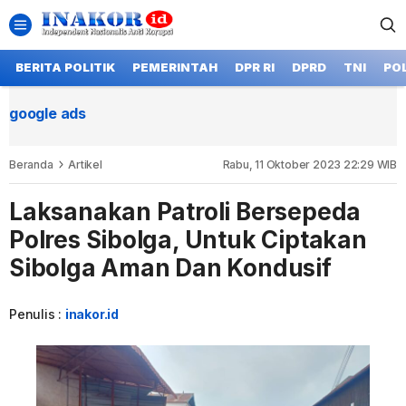
BERITA POLITIK
PEMERINTAH
DPR RI
DPRD
TNI
POL
google ads
Beranda
Artikel
Rabu, 11 Oktober 2023 22:29 WIB
Laksanakan Patroli Bersepeda
Polres Sibolga, Untuk Ciptakan
Sibolga Aman Dan Kondusif
Penulis :
inakor.id