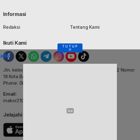
Informasi
Redaksi
Tentang Kami
Ikuti Kami
TUTUP
ads
Jln. kebon Jati, Komplek Ruko Luxor Permai Kavling 22 Nomor
18 Kota Bandung, Jawa Barat
Phone: 082116055552
Email:
inakor2105@gmail.com (Redaksi)
Jelajahi Berita di Apps Kami