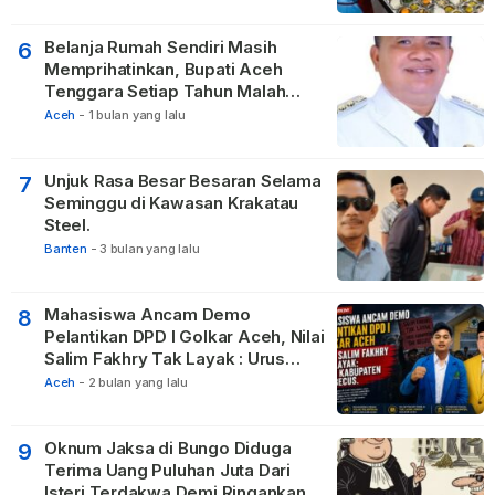
Belanja Rumah Sendiri Masih
6
Memprihatinkan, Bupati Aceh
Tenggara Setiap Tahun Malah
Membangun Pasilitas Rumah
Aceh
-
1 bulan yang lalu
Tetangga
Unjuk Rasa Besar Besaran Selama
7
Seminggu di Kawasan Krakatau
Steel.
Banten
-
3 bulan yang lalu
Mahasiswa Ancam Demo
8
Pelantikan DPD I Golkar Aceh, Nilai
Salim Fakhry Tak Layak : Urus
Kabupaten Tak Becus.
Aceh
-
2 bulan yang lalu
Oknum Jaksa di Bungo Diduga
9
Terima Uang Puluhan Juta Dari
Isteri Terdakwa Demi Ringankan