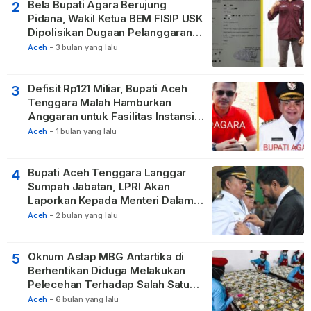
Bela Bupati Agara Berujung
2
Pidana, Wakil Ketua BEM FISIP USK
Dipolisikan Dugaan Pelanggaran
Privasi dan UU ITE
Aceh
-
3 bulan yang lalu
Defisit Rp121 Miliar, Bupati Aceh
3
Tenggara Malah Hamburkan
Anggaran untuk Fasilitas Instansi
Vertikal
Aceh
-
1 bulan yang lalu
Bupati Aceh Tenggara Langgar
4
Sumpah Jabatan, LPRI Akan
Laporkan Kepada Menteri Dalam
Negeri
Aceh
-
2 bulan yang lalu
Oknum Aslap MBG Antartika di
5
Berhentikan Diduga Melakukan
Pelecehan Terhadap Salah Satu
Relawan
Aceh
-
6 bulan yang lalu