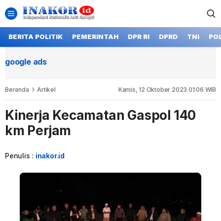
BERITA POLITIK
PEMERINTAH
DPR RI
DPRD
TNI
POL
google ads
Beranda
Artikel
Kamis, 12 Oktober 2023 01:06 WIB
Kinerja Kecamatan Gaspol 140
km Perjam
Penulis :
inakor.id