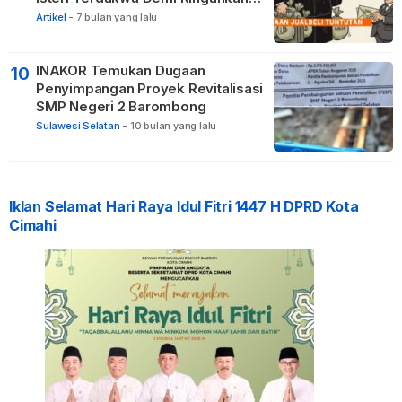
Hukuman
Artikel
-
7 bulan yang lalu
INAKOR Temukan Dugaan
10
Penyimpangan Proyek Revitalisasi
SMP Negeri 2 Barombong
Sulawesi Selatan
-
10 bulan yang lalu
Iklan Selamat Hari Raya Idul Fitri 1447 H DPRD Kota
Cimahi