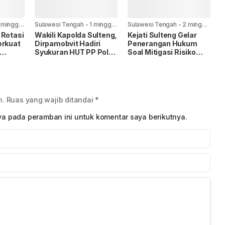
 minggu
Sulawesi Tengah
-
1 minggu
Sulawesi Tengah
-
2 minggu
yang lalu
yang lalu
 Rotasi
Wakili Kapolda Sulteng,
Kejati Sulteng Gelar
erkuat
Dirpamobvit Hadiri
Penerangan Hukum
Syukuran HUT PP Polri
Soal Mitigasi Risiko
at
ke-27 di Palu
Addendum Kontrak
i
Pengadaan Barang dan
Jasa
n.
Ruas yang wajib ditandai
*
ya pada peramban ini untuk komentar saya berikutnya.