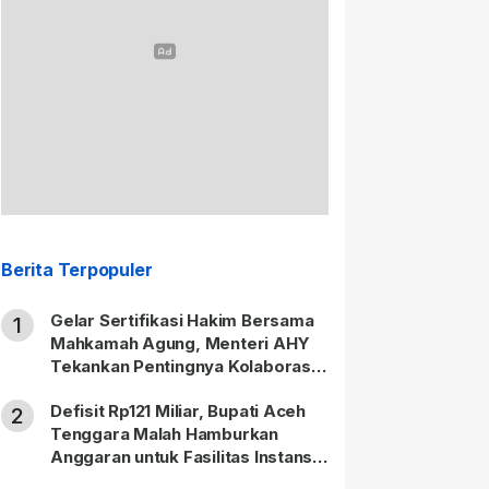
Berita Terpopuler
Gelar Sertifikasi Hakim Bersama
1
Mahkamah Agung, Menteri AHY
Tekankan Pentingnya Kolaborasi
untuk Hadirkan Keadilan bagi
Defisit Rp121 Miliar, Bupati Aceh
Masyarakat
2
Tenggara Malah Hamburkan
Anggaran untuk Fasilitas Instansi
Vertikal