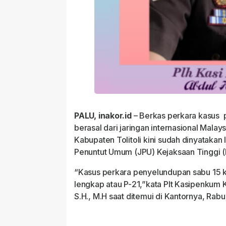
PALU, inakor.id
– Berkas perkara kasus 
berasal dari jaringan internasional Malay
Kabupaten Tolitoli kini sudah dinyatakan
Penuntut Umum (JPU) Kejaksaan Tinggi (K
“Kasus perkara penyelundupan sabu 15 ki
lengkap atau P-21,”kata Plt Kasipenkum Ke
S.H., M.H saat ditemui di Kantornya, Rab