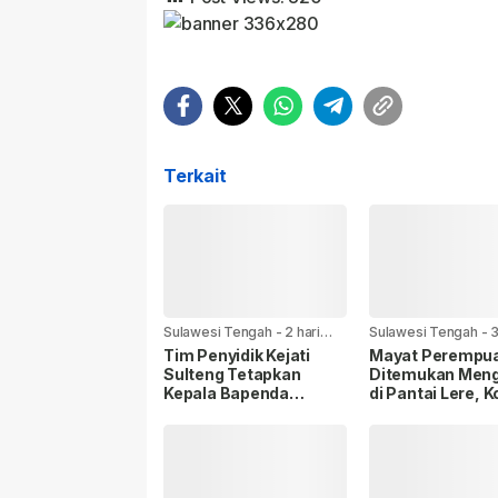
Terkait
Sulawesi Tengah
-
2 hari
Sulawesi Tengah
-
3
yang lalu
yang lalu
Tim Penyidik Kejati
Mayat Perempu
Sulteng Tetapkan
Ditemukan Men
Kepala Bapenda
di Pantai Lere, K
Donggala Tersangka
Sudah Terurai
Dugaan Korupsi Pajak
Pertambangan