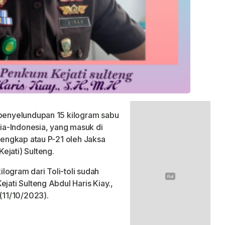
penyelundupan 15 kilogram sabu
sia-Indonesia, yang masuk di
 lengkap atau P-21 oleh Jaksa
ejati) Sulteng.
logram dari Toli-toli sudah
jati Sulteng Abdul Haris Kiay.,
u(11/10/2023).