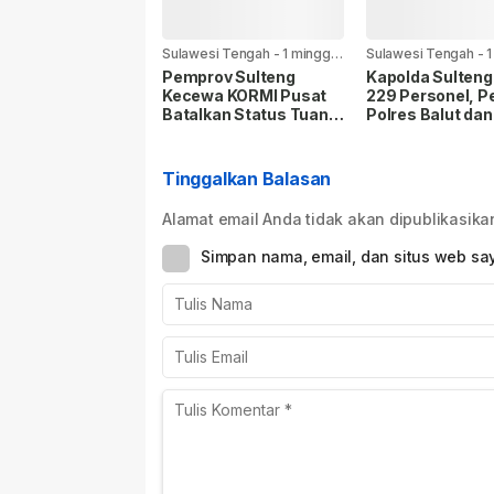
Sulawesi Tengah
-
1 minggu
Sulawesi Tengah
-
1
yang lalu
yang lalu
Pemprov Sulteng
Kapolda Sulteng
Kecewa KORMI Pusat
229 Personel, P
Batalkan Status Tuan
Polres Balut dan
Rumah FORNAS 2027,
Kukuhkan Pejab
Gubernur: Keputusan
Polresta Bangga
Sepihak dan Tanpa
Tinggalkan Balasan
Koordinasi
Alamat email Anda tidak akan dipublikasika
Simpan nama, email, dan situs web sa