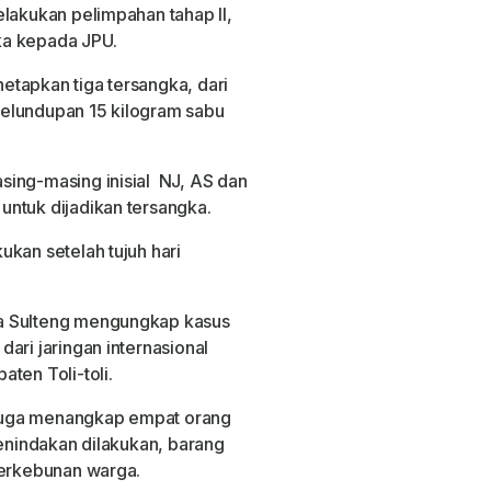
elakukan pelimpahan tahap II,
ka kepada JPU.
tapkan tiga tersangka, dari
elundupan 15 kilogram sabu
sing-masing inisial NJ, AS dan
ntuk dijadikan tersangka.
ukan setelah tujuh hari
ba Sulteng mengungkap kasus
ari jaringan internasional
ten Toli-toli.
i juga menangkap empat orang
penindakan dilakukan, barang
perkebunan warga.