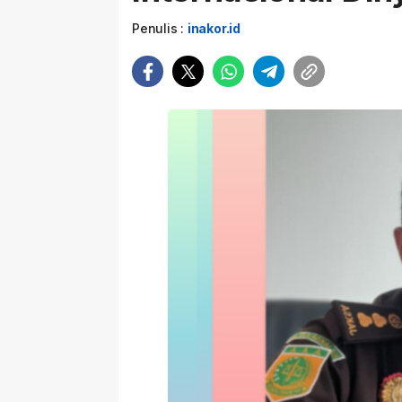
Penulis :
inakor.id