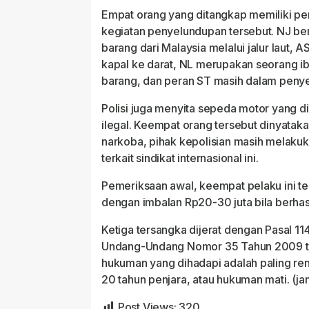
Empat orang yang ditangkap memiliki p
kegiatan penyelundupan tersebut. NJ b
barang dari Malaysia melalui jalur laut, A
kapal ke darat, NL merupakan seorang i
barang, dan peran ST masih dalam penyeli
Polisi juga menyita sepeda motor yang
ilegal. Keempat orang tersebut dinyatak
narkoba, pihak kepolisian masih melakuka
terkait sindikat internasional ini.
Pemeriksaan awal, keempat pelaku ini t
dengan imbalan Rp20-30 juta bila berhas
Ketiga tersangka dijerat dengan Pasal 114
Undang-Undang Nomor 35 Tahun 2009 te
hukuman yang dihadapi adalah paling ren
20 tahun penjara, atau hukuman mati. (ja
Post Views:
320