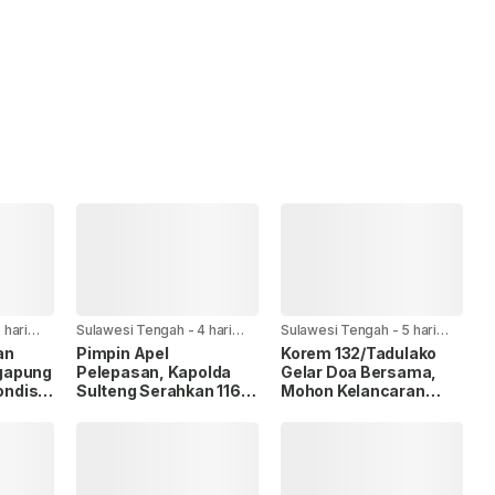
 hari
Sulawesi Tengah
-
4 hari
Sulawesi Tengah
-
5 hari
yang lalu
yang lalu
an
Pimpin Apel
Korem 132/Tadulako
gapung
Pelepasan, Kapolda
Gelar Doa Bersama,
ondisi
Sulteng Serahkan 116
Mohon Kelancaran
Personel kepada
Latihan TNI
Kapolres Banggai Laut
Terintegrasi TA 2026