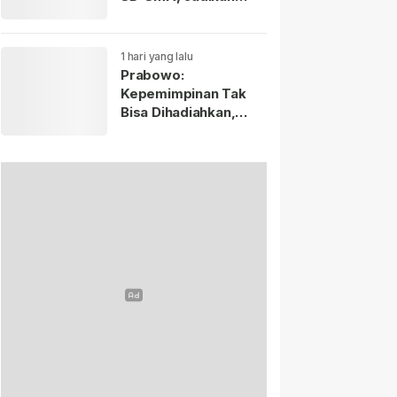
Negara Lain sebagai
Referensi.
1 hari yang lalu
Prabowo:
Kepemimpinan Tak
Bisa Dihadiahkan,
Lahir Lewat Kesulitan
dan Keberanian.