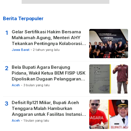
Berita Terpopuler
Gelar Sertifikasi Hakim Bersama
1
Mahkamah Agung, Menteri AHY
Tekankan Pentingnya Kolaborasi
untuk Hadirkan Keadilan bagi
Jawa Barat
-
2 tahun yang lalu
Masyarakat
Bela Bupati Agara Berujung
2
Pidana, Wakil Ketua BEM FISIP USK
Dipolisikan Dugaan Pelanggaran
Privasi dan UU ITE
Aceh
-
3 bulan yang lalu
Defisit Rp121 Miliar, Bupati Aceh
3
Tenggara Malah Hamburkan
Anggaran untuk Fasilitas Instansi
Vertikal
Aceh
-
1 bulan yang lalu