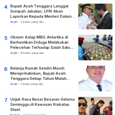
Bupati Aceh Tenggara Langgar
4
Sumpah Jabatan, LPRI Akan
Laporkan Kepada Menteri Dalam
Negeri
Aceh
-
2 bulan yang lalu
Oknum Aslap MBG Antartika di
5
Berhentikan Diduga Melakukan
Pelecehan Terhadap Salah Satu
Relawan
Aceh
-
6 bulan yang lalu
Belanja Rumah Sendiri Masih
6
Memprihatinkan, Bupati Aceh
Tenggara Setiap Tahun Malah
Membangun Pasilitas Rumah
Aceh
-
1 bulan yang lalu
Tetangga
Unjuk Rasa Besar Besaran Selama
7
Seminggu di Kawasan Krakatau
Steel.