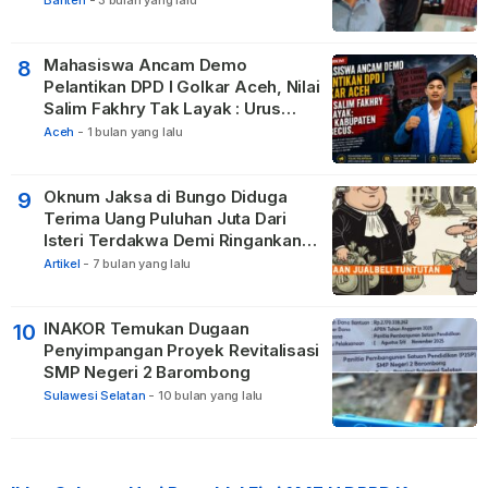
Banten
-
3 bulan yang lalu
Mahasiswa Ancam Demo
8
Pelantikan DPD I Golkar Aceh, Nilai
Salim Fakhry Tak Layak : Urus
Kabupaten Tak Becus.
Aceh
-
1 bulan yang lalu
Oknum Jaksa di Bungo Diduga
9
Terima Uang Puluhan Juta Dari
Isteri Terdakwa Demi Ringankan
Hukuman
Artikel
-
7 bulan yang lalu
INAKOR Temukan Dugaan
10
Penyimpangan Proyek Revitalisasi
SMP Negeri 2 Barombong
Sulawesi Selatan
-
10 bulan yang lalu