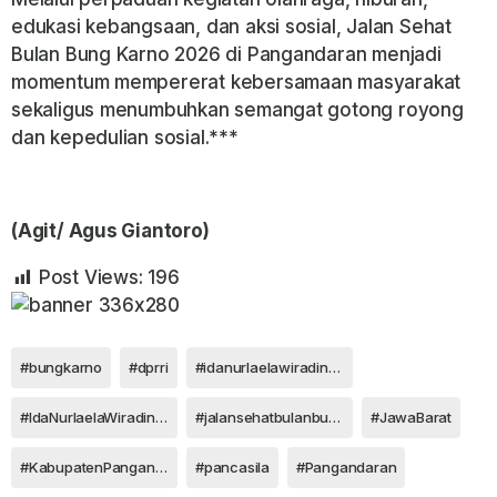
edukasi kebangsaan, dan aksi sosial, Jalan Sehat
Bulan Bung Karno 2026 di Pangandaran menjadi
momentum mempererat kebersamaan masyarakat
sekaligus menumbuhkan semangat gotong royong
dan kepedulian sosial.***
(Agit/ Agus Giantoro)
Post Views:
196
#bungkarno
#dprri
#idanurlaelawiradinata
#IdaNurlaelaWiradinataBulanBungKarnoMomentumTanamkanNilaiPancasilakepadaGenerasiMuda
#jalansehatbulanbungkarno
#JawaBarat
#KabupatenPangandaran
#pancasila
#Pangandaran