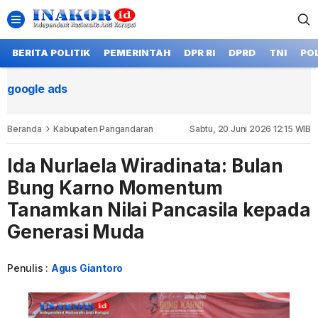
BERITA POLITIK
PEMERINTAH
DPR RI
DPRD
TNI
POL
google ads
Beranda
Kabupaten Pangandaran
Sabtu, 20 Juni 2026 12:15 WIB
Ida Nurlaela Wiradinata: Bulan
Bung Karno Momentum
Tanamkan Nilai Pancasila kepada
Generasi Muda
Penulis :
Agus Giantoro