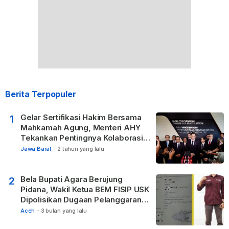
Berita Terpopuler
Gelar Sertifikasi Hakim Bersama
1
Mahkamah Agung, Menteri AHY
Tekankan Pentingnya Kolaborasi
untuk Hadirkan Keadilan bagi
Jawa Barat
-
2 tahun yang lalu
Masyarakat
Bela Bupati Agara Berujung
2
Pidana, Wakil Ketua BEM FISIP USK
Dipolisikan Dugaan Pelanggaran
Privasi dan UU ITE
Aceh
-
3 bulan yang lalu