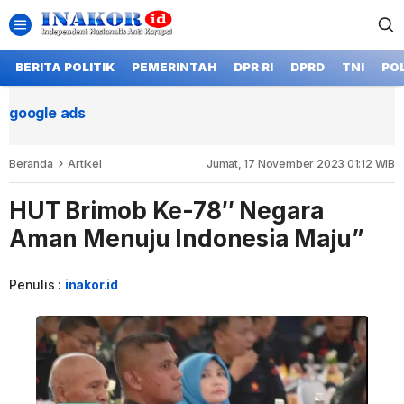
BERITA POLITIK
PEMERINTAH
DPR RI
DPRD
TNI
POL
google ads
Beranda
Artikel
Jumat, 17 November 2023 01:12 WIB
HUT Brimob Ke-78″ Negara
Aman Menuju Indonesia Maju”
Penulis :
inakor.id