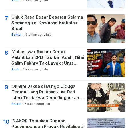
Aceh
-
1 bulan yang lalu
Tetangga
Unjuk Rasa Besar Besaran Selama
7
Seminggu di Kawasan Krakatau
Steel.
Banten
-
3 bulan yang lalu
Mahasiswa Ancam Demo
8
Pelantikan DPD I Golkar Aceh, Nilai
Salim Fakhry Tak Layak : Urus
Kabupaten Tak Becus.
Aceh
-
1 bulan yang lalu
Oknum Jaksa di Bungo Diduga
9
Terima Uang Puluhan Juta Dari
Isteri Terdakwa Demi Ringankan
Hukuman
Artikel
-
7 bulan yang lalu
INAKOR Temukan Dugaan
10
Penyimpangan Proyek Revitalisasi