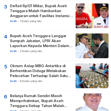
Defisit Rp121 Miliar, Bupati Aceh
3
Tenggara Malah Hamburkan
Anggaran untuk Fasilitas Instansi
Vertikal
Aceh
-
1 bulan yang lalu
Bupati Aceh Tenggara Langgar
4
Sumpah Jabatan, LPRI Akan
Laporkan Kepada Menteri Dalam
Negeri
Aceh
-
2 bulan yang lalu
Oknum Aslap MBG Antartika di
5
Berhentikan Diduga Melakukan
Pelecehan Terhadap Salah Satu
Relawan
Aceh
-
6 bulan yang lalu
Belanja Rumah Sendiri Masih
6
Memprihatinkan, Bupati Aceh
Tenggara Setiap Tahun Malah
Membangun Pasilitas Rumah