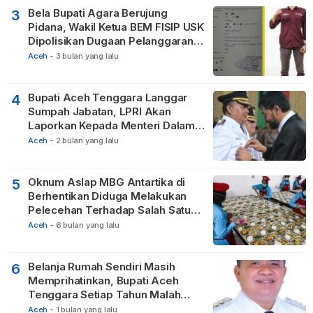
Bela Bupati Agara Berujung
3
Pidana, Wakil Ketua BEM FISIP USK
Dipolisikan Dugaan Pelanggaran
Privasi dan UU ITE
Aceh
-
3 bulan yang lalu
Bupati Aceh Tenggara Langgar
4
Sumpah Jabatan, LPRI Akan
Laporkan Kepada Menteri Dalam
Negeri
Aceh
-
2 bulan yang lalu
Oknum Aslap MBG Antartika di
5
Berhentikan Diduga Melakukan
Pelecehan Terhadap Salah Satu
Relawan
Aceh
-
6 bulan yang lalu
Belanja Rumah Sendiri Masih
6
Memprihatinkan, Bupati Aceh
Tenggara Setiap Tahun Malah
Membangun Pasilitas Rumah
Aceh
-
1 bulan yang lalu