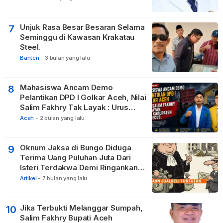
Tetangga
Unjuk Rasa Besar Besaran Selama
7
Seminggu di Kawasan Krakatau
Steel.
Banten
-
3 bulan yang lalu
Mahasiswa Ancam Demo
8
Pelantikan DPD I Golkar Aceh, Nilai
Salim Fakhry Tak Layak : Urus
Kabupaten Tak Becus.
Aceh
-
2 bulan yang lalu
Oknum Jaksa di Bungo Diduga
9
Terima Uang Puluhan Juta Dari
Isteri Terdakwa Demi Ringankan
Hukuman
Artikel
-
7 bulan yang lalu
Jika Terbukti Melanggar Sumpah,
10
Salim Fakhry Bupati Aceh