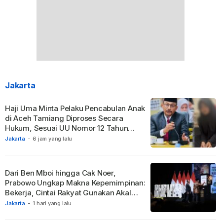
Jakarta
Haji Uma Minta Pelaku Pencabulan Anak
di Aceh Tamiang Diproses Secara
Hukum, Sesuai UU Nomor 12 Tahun
2022 Tentang TPKS
Jakarta
-
6 jam yang lalu
Dari Ben Mboi hingga Cak Noer,
Prabowo Ungkap Makna Kepemimpinan:
Bekerja, Cintai Rakyat Gunakan Akal
Sehat.
Jakarta
-
1 hari yang lalu