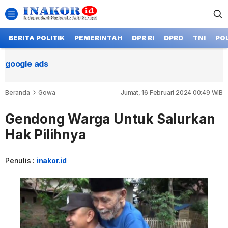
BERITA POLITIK
PEMERINTAH
DPR RI
DPRD
TNI
POL
google ads
Beranda
Gowa
Jumat, 16 Februari 2024 00:49 WIB
Gendong Warga Untuk Salurkan
Hak Pilihnya
Penulis :
inakor.id