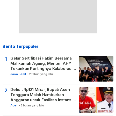
Berita Terpopuler
Gelar Sertifikasi Hakim Bersama
1
Mahkamah Agung, Menteri AHY
Tekankan Pentingnya Kolaborasi
untuk Hadirkan Keadilan bagi
Jawa Barat
-
2 tahun yang lalu
Masyarakat
Defisit Rp121 Miliar, Bupati Aceh
2
Tenggara Malah Hamburkan
Anggaran untuk Fasilitas Instansi
Vertikal
Aceh
-
2 bulan yang lalu