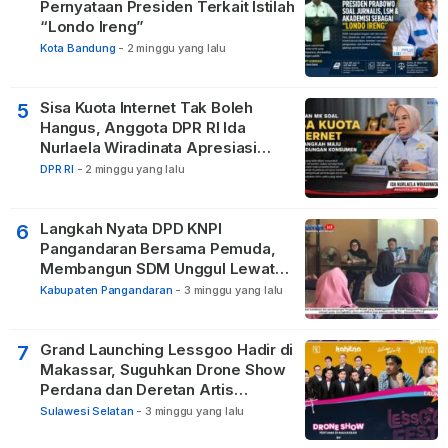
Pernyataan Presiden Terkait Istilah
“Londo Ireng”
Kota Bandung
-
2 minggu yang lalu
Sisa Kuota Internet Tak Boleh
5
Hangus, Anggota DPR RI Ida
Nurlaela Wiradinata Apresiasi
Putusan MK
DPR RI
-
2 minggu yang lalu
Langkah Nyata DPD KNPI
6
Pangandaran Bersama Pemuda,
Membangun SDM Unggul Lewat
Pendidikan
Kabupaten Pangandaran
-
3 minggu yang lalu
Grand Launching Lessgoo Hadir di
7
Makassar, Suguhkan Drone Show
Perdana dan Deretan Artis
Nasional
Sulawesi Selatan
-
3 minggu yang lalu