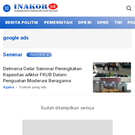
BERITA POLITIK
PEMERINTAH
DPR RI
DPRD
TNI
POL
google ads
Seminar
INDEKS +
Delmeria Gelar Seminar Peningkatan
Kapasitas aAktor FKUB Dalam
Penguatan Moderasi Beragama
Agama
-
3 tahun yang lalu
Sudah ditampilkan semua