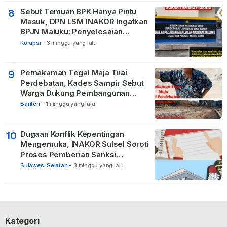
Sebut Temuan BPK Hanya Pintu
8
Masuk, DPN LSM INAKOR Ingatkan
BPJN Maluku: Penyelesaian
Administratif Tidak Menghapus
Korupsi
-
3 minggu yang lalu
Pertanggungjawaban Pidana
Apabila Ditemukan Unsur Tindak
Pidana
Pemakaman Tegal Maja Tuai
9
Perdebatan, Kades Sampir Sebut
Warga Dukung Pembangunan
TPBU karena Dinilai Bawa Manfaat
Banten
-
1 minggu yang lalu
Dugaan Konflik Kepentingan
10
Mengemuka, INAKOR Sulsel Soroti
Proses Pemberian Sanksi
terhadap ASN di Bone
Sulawesi Selatan
-
3 minggu yang lalu
Kategori