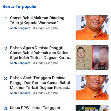
Berita Terpopuler
Camat Babul Makmur Dituding
1
“Alergi Kepada Wartawan”
Aceh Tenggara
-
3 minggu yang lalu
Polres Agara Diminta Panggil
2
Camat Babul Rahmah dan Kades
Sige Indah Terkait Dugaan Korupsi
Dana Desa
Aceh Tenggara
-
3 minggu yang lalu
Polres Aceh Tenggara Diminta
3
Panggil Dan Periksa Camat Babul
Makmur Terkait Dugaan Korupsi
DD di 20 Desa
Aceh Tenggara
-
3 minggu yang lalu
Ketua PPWI Jabar Tanggapi
4