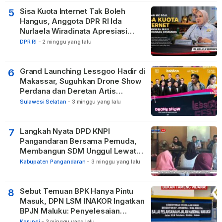
Sisa Kuota Internet Tak Boleh
5
Hangus, Anggota DPR RI Ida
Nurlaela Wiradinata Apresiasi
Putusan MK
DPR RI
-
2 minggu yang lalu
Grand Launching Lessgoo Hadir di
6
Makassar, Suguhkan Drone Show
Perdana dan Deretan Artis
Nasional
Sulawesi Selatan
-
3 minggu yang lalu
Langkah Nyata DPD KNPI
7
Pangandaran Bersama Pemuda,
Membangun SDM Unggul Lewat
Pendidikan
Kabupaten Pangandaran
-
3 minggu yang lalu
Sebut Temuan BPK Hanya Pintu
8
Masuk, DPN LSM INAKOR Ingatkan
BPJN Maluku: Penyelesaian
Administratif Tidak Menghapus
Korupsi
-
3 minggu yang lalu