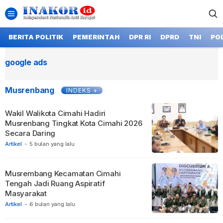
BERITA POLITIK
PEMERINTAH
DPR RI
DPRD
TNI
POL
google ads
Musrenbang
INDEKS +
Wakil Walikota Cimahi Hadiri
Musrenbang Tingkat Kota Cimahi 2026
Secara Daring
Artikel
-
5 bulan yang lalu
Musrembang Kecamatan Cimahi
Tengah Jadi Ruang Aspiratif
Masyarakat
Artikel
-
6 bulan yang lalu