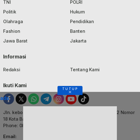
TNI
POLRI
Politik
Hukum
Olahraga
Pendidikan
Fashion
Banten
Jawa Barat
Jakarta
Informasi
Redaksi
Tentang Kami
Ikuti Kami
TUTUP
ads
Jln. kebon Jati, Komplek Ruko Luxor Permai Kavling 22 Nomor
18 Kota Bandung, Jawa Barat
Phone: 082116055552
Email: