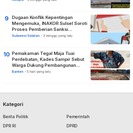
Pertanggungjawaban Pidana
Apabila Ditemukan Unsur Tindak
Pidana
Dugaan Konflik Kepentingan
9
Mengemuka, INAKOR Sulsel Soroti
Proses Pemberian Sanksi
terhadap ASN di Bone
Sulawesi Selatan
-
3 minggu yang lalu
Pemakaman Tegal Maja Tuai
10
Perdebatan, Kades Sampir Sebut
Warga Dukung Pembangunan
TPBU karena Dinilai Bawa Manfaat
Banten
-
5 hari yang lalu
Kategori
Berita Politik
Pemerintah
DPR RI
DPRD