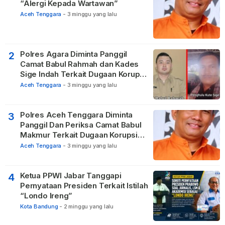
“Alergi Kepada Wartawan”
Aceh Tenggara
-
3 minggu yang lalu
Polres Agara Diminta Panggil
2
Camat Babul Rahmah dan Kades
Sige Indah Terkait Dugaan Korupsi
Dana Desa
Aceh Tenggara
-
3 minggu yang lalu
Polres Aceh Tenggara Diminta
3
Panggil Dan Periksa Camat Babul
Makmur Terkait Dugaan Korupsi
DD di 20 Desa
Aceh Tenggara
-
3 minggu yang lalu
Ketua PPWI Jabar Tanggapi
4
Pernyataan Presiden Terkait Istilah
“Londo Ireng”
Kota Bandung
-
2 minggu yang lalu