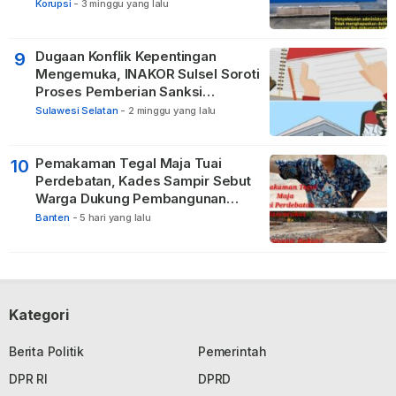
Administratif Tidak Menghapus
Korupsi
-
3 minggu yang lalu
Pertanggungjawaban Pidana
Apabila Ditemukan Unsur Tindak
Pidana
Dugaan Konflik Kepentingan
9
Mengemuka, INAKOR Sulsel Soroti
Proses Pemberian Sanksi
terhadap ASN di Bone
Sulawesi Selatan
-
2 minggu yang lalu
Pemakaman Tegal Maja Tuai
10
Perdebatan, Kades Sampir Sebut
Warga Dukung Pembangunan
TPBU karena Dinilai Bawa Manfaat
Banten
-
5 hari yang lalu
Kategori
Berita Politik
Pemerintah
DPR RI
DPRD