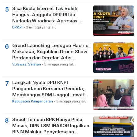
Sisa Kuota Internet Tak Boleh
5
Hangus, Anggota DPR RI Ida
Nurlaela Wiradinata Apresiasi
Putusan MK
DPR RI
-
2 minggu yang lalu
Grand Launching Lessgoo Hadir di
6
Makassar, Suguhkan Drone Show
Perdana dan Deretan Artis
Nasional
Sulawesi Selatan
-
3 minggu yang lalu
Langkah Nyata DPD KNPI
7
Pangandaran Bersama Pemuda,
Membangun SDM Unggul Lewat
Pendidikan
Kabupaten Pangandaran
-
3 minggu yang lalu
Sebut Temuan BPK Hanya Pintu
8
Masuk, DPN LSM INAKOR Ingatkan
BPJN Maluku: Penyelesaian