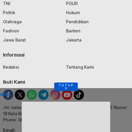
TNI
POLRI
Politik
Hukum
Olahraga
Pendidikan
Fashion
Banten
Jawa Barat
Jakarta
Informasi
Redaksi
Tentang Kami
Ikuti Kami
TUTUP
ads
Jln. kebon Jati, Komplek Ruko Luxor Permai Kavling 22 Nomor
18 Kota Bandung, Jawa Barat
Phone: 082116055552
Email: