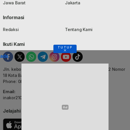
Jawa Barat
Jakarta
Informasi
Redaksi
Tentang Kami
Ikuti Kami
TUTUP
ads
Jln. kebon Jati, Komplek Ruko Luxor Permai Kavling 22 Nomor
18 Kota Bandung, Jawa Barat
Phone: 082116055552
Email:
inakor2105@gmail.com (Redaksi)
Jelajahi Berita di Apps Kami