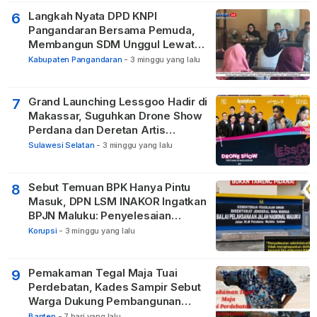
Langkah Nyata DPD KNPI
6
Pangandaran Bersama Pemuda,
Membangun SDM Unggul Lewat
Pendidikan
Kabupaten Pangandaran
-
3 minggu yang lalu
Grand Launching Lessgoo Hadir di
7
Makassar, Suguhkan Drone Show
Perdana dan Deretan Artis
Nasional
Sulawesi Selatan
-
3 minggu yang lalu
Sebut Temuan BPK Hanya Pintu
8
Masuk, DPN LSM INAKOR Ingatkan
BPJN Maluku: Penyelesaian
Administratif Tidak Menghapus
Korupsi
-
3 minggu yang lalu
Pertanggungjawaban Pidana
Apabila Ditemukan Unsur Tindak
Pidana
Pemakaman Tegal Maja Tuai
9
Perdebatan, Kades Sampir Sebut
Warga Dukung Pembangunan
TPBU karena Dinilai Bawa Manfaat
Banten
-
7 hari yang lalu