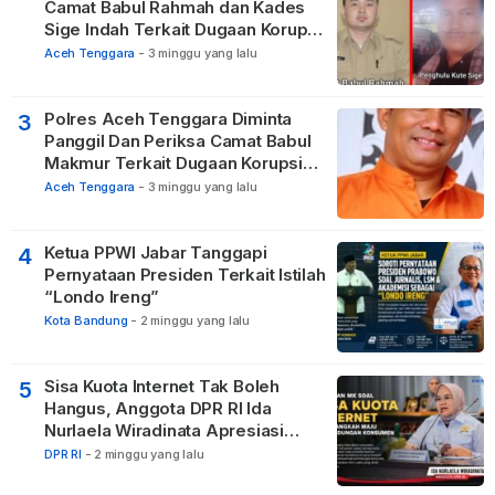
Camat Babul Rahmah dan Kades
Sige Indah Terkait Dugaan Korupsi
Dana Desa
Aceh Tenggara
-
3 minggu yang lalu
Polres Aceh Tenggara Diminta
3
Panggil Dan Periksa Camat Babul
Makmur Terkait Dugaan Korupsi
DD di 20 Desa
Aceh Tenggara
-
3 minggu yang lalu
Ketua PPWI Jabar Tanggapi
4
Pernyataan Presiden Terkait Istilah
“Londo Ireng”
Kota Bandung
-
2 minggu yang lalu
Sisa Kuota Internet Tak Boleh
5
Hangus, Anggota DPR RI Ida
Nurlaela Wiradinata Apresiasi
Putusan MK
DPR RI
-
2 minggu yang lalu