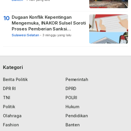
Dugaan Konflik Kepentingan
10
Mengemuka, INAKOR Sulsel Soroti
Proses Pemberian Sanksi
terhadap ASN di Bone
Sulawesi Selatan
-
3 minggu yang lalu
Kategori
Berita Politik
Pemerintah
DPR RI
DPRD
TNI
POLRI
Politik
Hukum
Olahraga
Pendidikan
Fashion
Banten