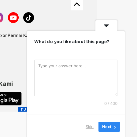
uxor Permai Kavling 22 Nomor 18 Kota
What do you like about this page?
)
 Kami
0 / 400
TUTUP
Skip
Next