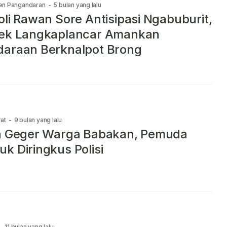
en Pangandaran
-
5 bulan yang lalu
oli Rawan Sore Antisipasi Ngabuburit,
sek Langkaplancar Amankan
araan Berknalpot Brong
at
-
9 bulan yang lalu
in Geger Warga Babakan, Pemuda
k Diringkus Polisi
-
11 bulan yang lalu