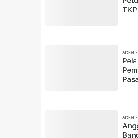
Petu
TKP
Artikel
-
Pela
Pem
Pasa
Pols
Artikel
-
Ang
Ban