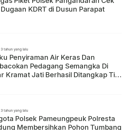
gas Piket Polsek Pangandaran Cek
 Dugaan KDRT di Dusun Parapat
3 tahun yang lalu
ku Penyiraman Air Keras Dan
bacokan Pedagang Semangka Di
r Kramat Jati Berhasil Ditangkap Tim
ek Kramat Jati Kurang Dari 12 Jam
3 tahun yang lalu
gota Polsek Pameungpeuk Polresta
dung Membersihkan Pohon Tumbang