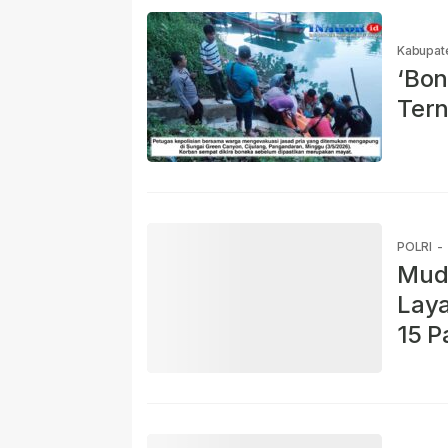
Kabupat
‘Bon
Tern
POLRI
-
Mudi
Laya
15 P