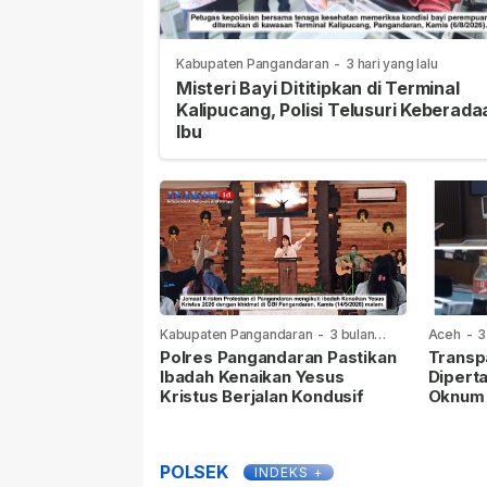
Kabupaten Pangandaran
-
3 hari yang lalu
Misteri Bayi Dititipkan di Terminal
Kalipucang, Polisi Telusuri Keberada
Ibu
Kabupaten Pangandaran
-
3 bulan
Aceh
-
3
yang lalu
Polres Pangandaran Pastikan
Transp
Ibadah Kenaikan Yesus
Dipert
Kristus Berjalan Kondusif
Oknum p
Media 
Undang
Dihinda
POLSEK
INDEKS +