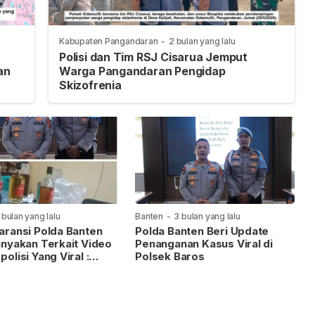
Kabupaten Pangandaran
-
2 bulan yang lalu
Polisi dan Tim RSJ Cisarua Jemput
an
Warga Pangandaran Pengidap
Skizofrenia
 bulan yang lalu
Banten
-
3 bulan yang lalu
aransi Polda Banten
Polda Banten Beri Update
anyakan Terkait Video
Penanganan Kasus Viral di
olisi Yang Viral :
Polsek Baros
Datang Berdasarkan
an, Namun Seolah
ri