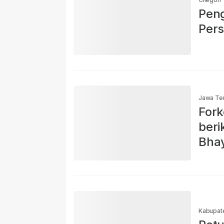
Peng
Pers
Jawa Te
For
beri
Bhay
Kabupat