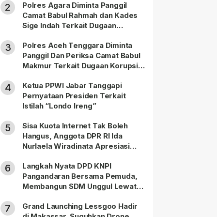
Polres Agara Diminta Panggil
2
Camat Babul Rahmah dan Kades
Sige Indah Terkait Dugaan
Korupsi Dana Desa
Polres Aceh Tenggara Diminta
3
Panggil Dan Periksa Camat Babul
Makmur Terkait Dugaan Korupsi
DD di 20 Desa
Ketua PPWI Jabar Tanggapi
4
Pernyataan Presiden Terkait
Istilah “Londo Ireng”
Sisa Kuota Internet Tak Boleh
5
Hangus, Anggota DPR RI Ida
Nurlaela Wiradinata Apresiasi
Putusan MK
Langkah Nyata DPD KNPI
6
Pangandaran Bersama Pemuda,
Membangun SDM Unggul Lewat
Pendidikan
Grand Launching Lessgoo Hadir
7
di Makassar, Suguhkan Drone