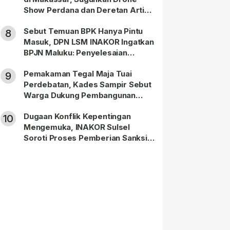
Show Perdana dan Deretan Artis
Nasional
Sebut Temuan BPK Hanya Pintu
8
Masuk, DPN LSM INAKOR Ingatkan
BPJN Maluku: Penyelesaian
Administratif Tidak Menghapus
Pemakaman Tegal Maja Tuai
Pertanggungjawaban Pidana
9
Perdebatan, Kades Sampir Sebut
Apabila Ditemukan Unsur Tindak
Warga Dukung Pembangunan
Pidana
TPBU karena Dinilai Bawa Manfaat
Dugaan Konflik Kepentingan
10
Mengemuka, INAKOR Sulsel
Soroti Proses Pemberian Sanksi
terhadap ASN di Bone