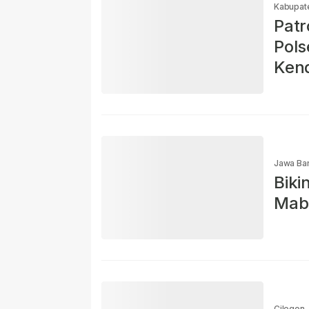
Kabupat
Patr
Pol
Kend
Jawa Bar
Bik
Mabu
Cilegon