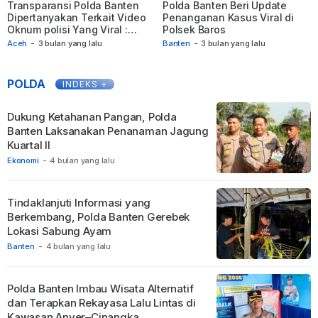
Transparansi Polda Banten
Polda Banten Beri Update
Dipertanyakan Terkait Video
Penanganan Kasus Viral di
Oknum polisi Yang Viral :
Polsek Baros
Media Datang Berdasarkan
Aceh
-
3 bulan yang lalu
Banten
-
3 bulan yang lalu
Undangan, Namun Seolah
Dihindari
POLDA
INDEKS +
Dukung Ketahanan Pangan, Polda
Banten Laksanakan Penanaman Jagung
Kuartal II
Ekonomi
-
4 bulan yang lalu
Tindaklanjuti Informasi yang
Berkembang, Polda Banten Gerebek
Lokasi Sabung Ayam
Banten
-
4 bulan yang lalu
Polda Banten Imbau Wisata Alternatif
dan Terapkan Rekayasa Lalu Lintas di
Kawasan Anyer–Cinangka