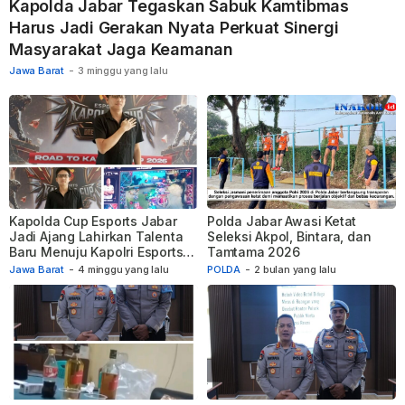
Kapolda Jabar Tegaskan Sabuk Kamtibmas
Harus Jadi Gerakan Nyata Perkuat Sinergi
Masyarakat Jaga Keamanan
Jawa Barat
-
3 minggu yang lalu
Kapolda Cup Esports Jabar
Polda Jabar Awasi Ketat
Jadi Ajang Lahirkan Talenta
Seleksi Akpol, Bintara, dan
Baru Menuju Kapolri Esports
Tamtama 2026
Cup 2026
Jawa Barat
-
4 minggu yang lalu
POLDA
-
2 bulan yang lalu