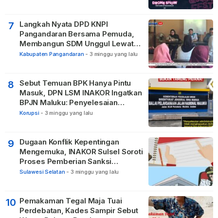
Langkah Nyata DPD KNPI
7
Pangandaran Bersama Pemuda,
Membangun SDM Unggul Lewat
Pendidikan
Kabupaten Pangandaran
-
3 minggu yang lalu
Sebut Temuan BPK Hanya Pintu
8
Masuk, DPN LSM INAKOR Ingatkan
BPJN Maluku: Penyelesaian
Administratif Tidak Menghapus
Korupsi
-
3 minggu yang lalu
Pertanggungjawaban Pidana
Apabila Ditemukan Unsur Tindak
Pidana
Dugaan Konflik Kepentingan
9
Mengemuka, INAKOR Sulsel Soroti
Proses Pemberian Sanksi
terhadap ASN di Bone
Sulawesi Selatan
-
3 minggu yang lalu
Pemakaman Tegal Maja Tuai
10
Perdebatan, Kades Sampir Sebut