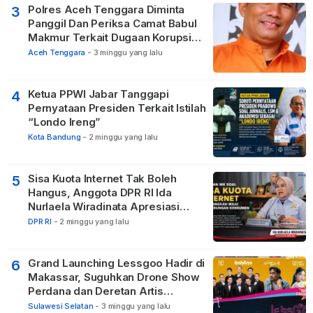
Polres Aceh Tenggara Diminta
3
Panggil Dan Periksa Camat Babul
Makmur Terkait Dugaan Korupsi
DD di 20 Desa
Aceh Tenggara
-
3 minggu yang lalu
Ketua PPWI Jabar Tanggapi
4
Pernyataan Presiden Terkait Istilah
“Londo Ireng”
Kota Bandung
-
2 minggu yang lalu
Sisa Kuota Internet Tak Boleh
5
Hangus, Anggota DPR RI Ida
Nurlaela Wiradinata Apresiasi
Putusan MK
DPR RI
-
2 minggu yang lalu
Grand Launching Lessgoo Hadir di
6
Makassar, Suguhkan Drone Show
Perdana dan Deretan Artis
Nasional
Sulawesi Selatan
-
3 minggu yang lalu