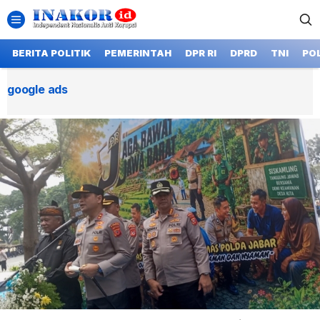
BERITA POLITIK
PEMERINTAH
DPR RI
DPRD
TNI
POL
google ads