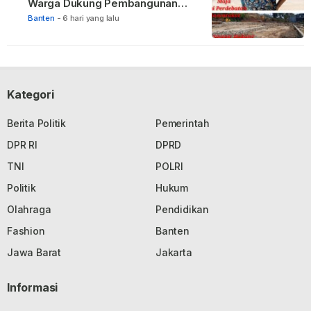
Warga Dukung Pembangunan
TPBU karena Dinilai Bawa Manfaat
Banten
-
6 hari yang lalu
Kategori
Berita Politik
Pemerintah
DPR RI
DPRD
TNI
POLRI
Politik
Hukum
Olahraga
Pendidikan
Fashion
Banten
Jawa Barat
Jakarta
Informasi