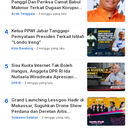
Panggil Dan Periksa Camat Babul
Makmur Terkait Dugaan Korupsi
DD di 20 Desa
Aceh Tenggara
-
3 minggu yang lalu
Ketua PPWI Jabar Tanggapi
4
Pernyataan Presiden Terkait Istilah
“Londo Ireng”
Kota Bandung
-
2 minggu yang lalu
Sisa Kuota Internet Tak Boleh
5
Hangus, Anggota DPR RI Ida
Nurlaela Wiradinata Apresiasi
Putusan MK
DPR RI
-
2 minggu yang lalu
Grand Launching Lessgoo Hadir di
6
Makassar, Suguhkan Drone Show
Perdana dan Deretan Artis
Nasional
Sulawesi Selatan
-
3 minggu yang lalu