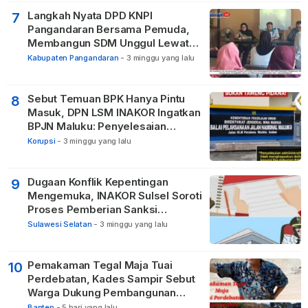
Langkah Nyata DPD KNPI
7
Pangandaran Bersama Pemuda,
Membangun SDM Unggul Lewat
Pendidikan
Kabupaten Pangandaran
-
3 minggu yang lalu
Sebut Temuan BPK Hanya Pintu
8
Masuk, DPN LSM INAKOR Ingatkan
BPJN Maluku: Penyelesaian
Administratif Tidak Menghapus
Korupsi
-
3 minggu yang lalu
Pertanggungjawaban Pidana
Apabila Ditemukan Unsur Tindak
Pidana
Dugaan Konflik Kepentingan
9
Mengemuka, INAKOR Sulsel Soroti
Proses Pemberian Sanksi
terhadap ASN di Bone
Sulawesi Selatan
-
3 minggu yang lalu
Pemakaman Tegal Maja Tuai
10
Perdebatan, Kades Sampir Sebut
Warga Dukung Pembangunan
TPBU karena Dinilai Bawa Manfaat
Banten
-
5 hari yang lalu