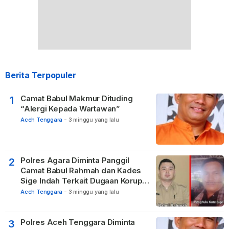
Berita Terpopuler
Camat Babul Makmur Dituding
1
“Alergi Kepada Wartawan”
Aceh Tenggara
-
3 minggu yang lalu
Polres Agara Diminta Panggil
2
Camat Babul Rahmah dan Kades
Sige Indah Terkait Dugaan Korupsi
Dana Desa
Aceh Tenggara
-
3 minggu yang lalu
Polres Aceh Tenggara Diminta
3