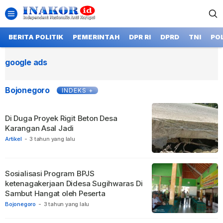
BERITA POLITIK
PEMERINTAH
DPR RI
DPRD
TNI
POL
google ads
Bojonegoro
INDEKS +
Di Duga Proyek Rigit Beton Desa
Karangan Asal Jadi
Artikel
-
3 tahun yang lalu
Sosialisasi Program BPJS
ketenagakerjaan Didesa Sugihwaras Di
Sambut Hangat oleh Peserta
Bojonegoro
-
3 tahun yang lalu